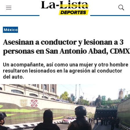
M
M
e
o
n
s
ú
t
México
r
Asesinan a conductor y lesionan a 3
a
r
personas en San Antonio Abad, CDMX
B
ú
Un acompañante, así como una mujer y otro hombre
s
resultaron lesionados en la agresión al conductor
q
del auto.
u
e
d
a