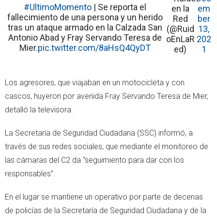
#UltimoMomento
| Se reporta el
en la
em
fallecimiento de una persona y un herido
Red
ber
tras un ataque armado en la Calzada San
(@Ruid
13,
Antonio Abad y Fray Servando Teresa de
oEnLaR
202
Mier.
pic.twitter.com/8aHsQ4QyDT
ed)
1
Los agresores, que viajaban en un motocicleta y con
cascos, huyeron por avenida Fray Servando Teresa de Mier,
detalló la televisora.
La Secretaría de Seguridad Ciudadana (SSC) informó, a
través de sus redes sociales, que mediante el monitoreo de
las cámaras del C2 da “seguimiento para dar con los
responsables”.
En el lugar se mantiene un operativo por parte de decenas
de policías de la Secretaría de Seguridad Ciudadana y de la