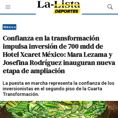
M
M
e
o
n
s
ú
t
México
r
Confianza en la transformación
a
r
impulsa inversión de 700 mdd de
B
Hotel Xcaret México: Mara Lezama y
ú
s
Josefina Rodríguez inauguran nueva
q
etapa de ampliación
u
e
d
La puesta en marcha representa la confianza de los
a
inversionistas en el segundo piso de la Cuarta
Transformación.