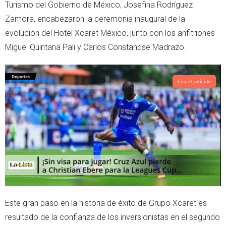
t
s
Turismo del Gobierno de México, Josefina Rodríguez
e
a
Zamora, encabezaron la ceremonia inaugural de la
r
p
evolución del Hotel Xcaret México, junto con los anfitriones
p
Miguel Quintana Pali y Carlos Constandse Madrazo.
Lea el artículo
Este gran paso en la historia de éxito de Grupo Xcaret es
resultado de la confianza de los inversionistas en el segundo