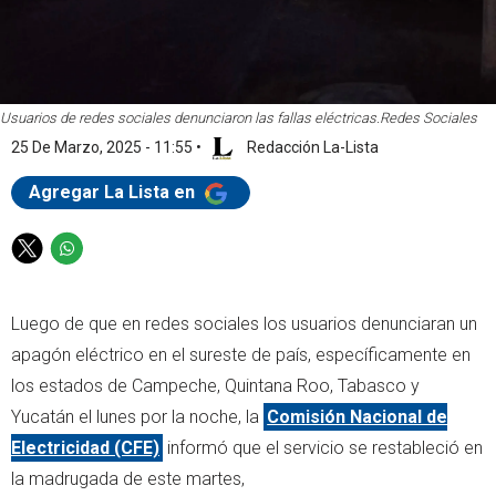
Usuarios de redes sociales denunciaron las fallas eléctricas.
Redes Sociales
25 De Marzo, 2025 - 11:55
•
Redacción La-Lista
Agregar La Lista en
T
W
w
h
i
a
Luego de que en redes sociales los usuarios denunciaran un
t
t
t
s
apagón eléctrico en el sureste de país, específicamente en
e
a
los estados de Campeche, Quintana Roo, Tabasco y
r
p
Yucatán el lunes por la noche, la
Comisión Nacional de
p
Electricidad (CFE)
informó que el servicio se restableció en
la madrugada de este martes,