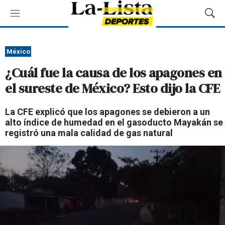
M
M
e
o
n
s
ú
t
México
r
¿Cuál fue la causa de los apagones en
a
r
el sureste de México? Esto dijo la CFE
B
ú
La CFE explicó que los apagones se debieron a un
s
alto índice de humedad en el gasoducto Mayakán se
q
registró una mala calidad de gas natural
u
e
d
a