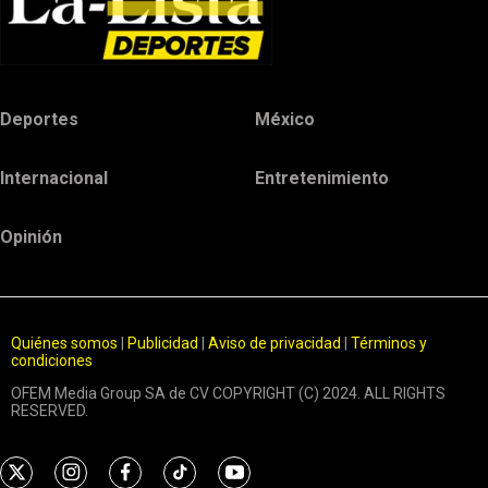
Deportes
México
Internacional
Entretenimiento
Opinión
Quiénes somos
|
Publicidad
|
Aviso de privacidad
|
Términos y
condiciones
OFEM Media Group SA de CV COPYRIGHT (C) 2024. ALL RIGHTS
RESERVED.
t
i
f
t
y