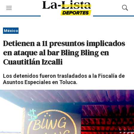
M
M
e
o
n
s
ú
t
México
r
Detienen a 11 presuntos implicados
a
r
en ataque al bar Bling Bling en
B
Cuautitlán Izcalli
ú
s
q
Los detenidos fueron trasladados a la Fiscalía de
u
Asuntos Especiales en Toluca.
e
d
a