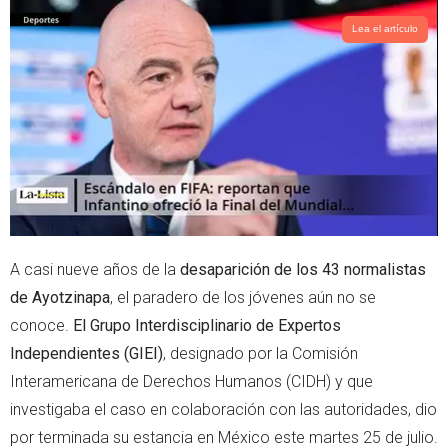
t
t
t
s
Lea el artículo
e
a
r
p
p
A casi nueve años de la
desaparición de los 43 normalistas
de Ayotzinapa
, el paradero de los jóvenes aún no se
conoce.
El Grupo Interdisciplinario de Expertos
Independientes (GIEI)
, designado por la Comisión
Interamericana de Derechos Humanos (CIDH) y que
investigaba el caso en colaboración con las autoridades, dio
por terminada su estancia en México este martes 25 de julio.