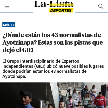
M
M
e
o
n
s
ú
t
México
r
¿Dónde están los 43 normalistas de
a
r
Ayotzinapa? Estas son las pistas que
B
dejó el GIEI
ú
s
q
El Grupo Interdisciplinario de Expertos
u
Independientes (GIEI) ubicó nueve posibles lugares
e
donde podrían estar los 43 normalistas de
d
Ayotzinapa.
a