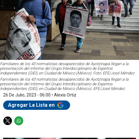
Familiares de los 43 normalistas desaparecidos de Ayotzinapa llegan a la
presentación del informe del Grupo Interdisciplinario de Expertos
Independientes (GIEI), en Ciudad de México (México). Foto: EFE/José Méndez
Familiares de los 43 normalistas desaparecidos de Ayotzinapa llegan a la
presentación del informe del Grupo Interdisciplinario de Expertos
Independientes (GIEI), en Ciudad de México (México). EFE/José Méndez
26 De Julio, 2023 - 06:00
•
Alexis Ortiz
Agregar La Lista en
T
W
w
h
i
a