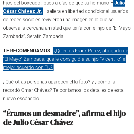
hijos del boxeador, pues a días de que su hermano –
Julio
César Chávez Jr.
– saliera en libertad condicional usuarios
de redes sociales revivieron una imagen en la que se
observa la cercana amistad que tenía con el hijo de “El Mayo
Zambada”, Serafín Zambada.
TE RECOMENDAMOS:
¿Quién es Frank Pérez, abogado de
“El Mayo” Zambada, que le consiguió a su hijo “Vicentillo” el
mejor acuerdo con EU?
¿Qué otras personas aparecen el la foto? y ¿cómo la
recordó Omar Chávez? Te contamos los detalles de esta
nuevo escándalo.
“Éramos un desmadre”, afirma el hijo
de Julio César Chávez