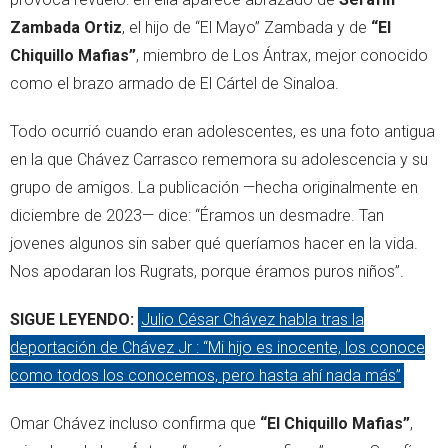
Zambada Ortiz
, el hijo de “El Mayo” Zambada y de
“El
Chiquillo Mafias”
, miembro de Los Ántrax, mejor conocido
como el brazo armado de El Cártel de Sinaloa.
Todo ocurrió cuando eran adolescentes, es una foto antigua
en la que Chávez Carrasco rememora su adolescencia y su
grupo de amigos. La publicación —hecha originalmente en
diciembre de 2023— dice: “Éramos un desmadre. Tan
jovenes algunos sin saber qué queríamos hacer en la vida.
Nos apodaran los Rugrats, porque éramos puros niños”.
SIGUE LEYENDO:
Julio César Chávez habla tras la
deportación de Chávez Jr : “Mi hijo es inocente, los conoce
como todos los conocemos, pero hasta ahí nada más”
Omar Chávez incluso confirma que
“El Chiquillo Mafias”
,