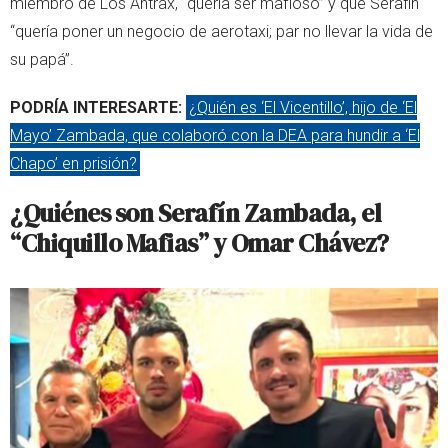
miembro de Los Ántrax, “quería ser mafioso” y que Serafín
“quería poner un negocio de aerotaxi; par no llevar la vida de
su papá”.
PODRÍA INTERESARTE:
¿Quién es ‘El Vicentillo’, hijo de ‘El
Mayo’ Zambada, que colaboró con la DEA para hundir a ‘El
Chapo’ en prisión?
¿Quiénes son Serafín Zambada, el
“Chiquillo Mafias” y Omar Chávez?