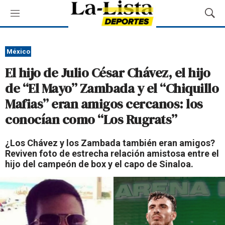
M
M
e
o
n
s
ú
t
México
r
El hijo de Julio César Chávez, el hijo
a
r
de “El Mayo” Zambada y el “Chiquillo
B
Mafias” eran amigos cercanos: los
ú
s
conocían como “Los Rugrats”
q
u
¿Los Chávez y los Zambada también eran amigos?
e
Reviven foto de estrecha relación amistosa entre el
d
hijo del campeón de box y el capo de Sinaloa.
a