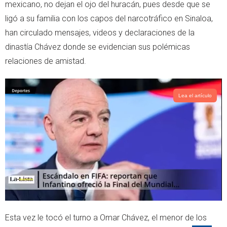
t
s
mexicano, no dejan el ojo del huracán, pues desde que se
e
a
ligó a su familia con los capos del narcotráfico en Sinaloa,
r
p
han circulado mensajes, videos y declaraciones de la
p
dinastía Chávez donde se evidencian sus polémicas
relaciones de amistad.
Lea el artículo
Esta vez le tocó el turno a Omar Chávez, el menor de los