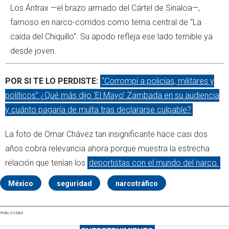
Los Ántrax —el brazo armado del Cártel de Sinaloa—,
famoso en narco-corridos como tema central de “La
caída del Chiquillo”. Su apodo refleja ese lado temible ya
desde joven.
POR SI TE LO PERDISTE:
“Corrompí a policías, militares y
políticos” ¿Qué más dijo ‘El Mayo’ Zambada en su audiencia
y cuánto pagaría de multa tras declararse culpable?
La foto de Omar Chávez tan insignificante hace casi dos
años cobra relevancia ahora porque muestra la estrecha
relación que tenían los
deportistas con el mundo del narco.
México
seguridad
narcotráfico
PUBLICIDAD