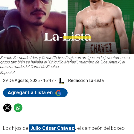
Serafín Zambada (der) y Omar Chávez (izq) eran amigos en la juventud, en su
grupo también se hallaba el "Chiquillo Mafias", miembro de “Los Ántrax”, el
brazo armado del Cartel de Sinaloa.
Especial
29 De Agosto, 2025 - 16:47
•
Redacción La-Lista
Agregar La Lista en
T
W
w
h
i
a
Los hijos de
Julio César Chávez
, el campeón del boxeo
t
t