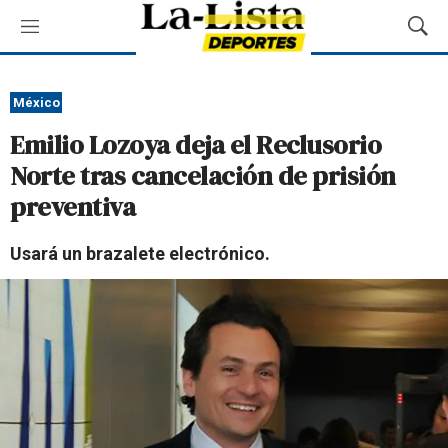
M
M
e
o
n
s
ú
t
México
r
Emilio Lozoya deja el Reclusorio
a
r
Norte tras cancelación de prisión
B
preventiva
ú
s
q
Usará un brazalete electrónico.
u
e
d
a