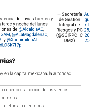
— Secretaría
Au
istencia de lluvias fuertes y
de Gestión
gu
a tarde y noche del lunes
Integral de
st
ciones de
@AlcaldiaAO
,
Riesgos y PC
25,
iaGAM
,
@ALaMagdalenaC
,
(@SGIRPC_C
20
Al
y
@XochimilcoAl
.…
DMX)
25
/AdLOSk7f7p
uvias?
y en la capital mexicana, la autoridad
an caer por la acción de los vientos
 cornisas
telefonía o eléctricos