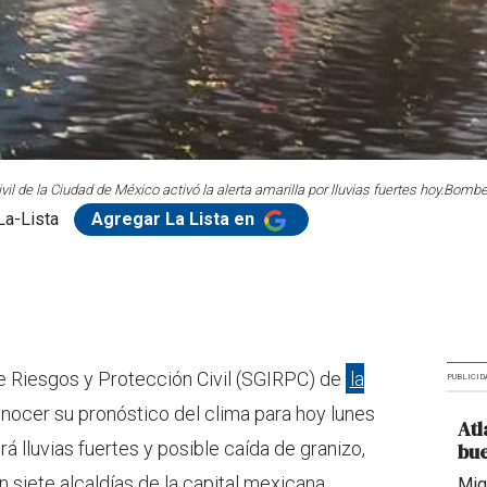
il de la Ciudad de México activó la alerta amarilla por lluvias fuertes hoy.
Bomber
La-Lista
Agregar La Lista en
de Riesgos y Protección Civil (SGIRPC) de
la
PUBLICID
nocer su pronóstico del clima para hoy lunes
Atl
á lluvias fuertes y posible caída de granizo,
bue
en siete alcaldías de la capital mexicana.
Mig