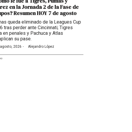
mo le fue a Tigres, Pumas y
rez en la Jornada 2 de la Fase de
upos? Resumen HOY 7 de agosto
as queda eliminado de la Leagues Cup
6 tras perder ante Cincinnati; Tigres
a en penales y Pachuca y Atlas
plican su pase.
·
 agosto, 2026
Alejandro López
AD