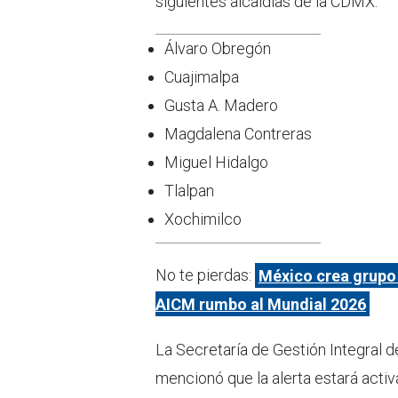
siguientes alcaldías de la CDMX:
Álvaro Obregón
Cuajimalpa
Gusta A. Madero
Magdalena Contreras
Miguel Hidalgo
Tlalpan
Xochimilco
No te pierdas:
México crea grupo 
AICM rumbo al Mundial 2026
La Secretaría de Gestión Integral d
mencionó que la alerta estará activ