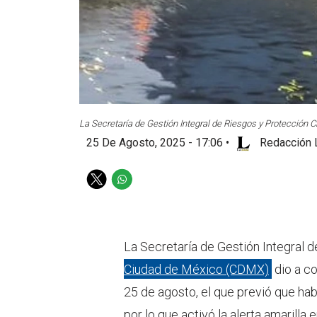
La Secretaría de Gestión Integral de Riesgos y Protección Civ
25 De Agosto, 2025 - 17:06
•
Redacción 
T
W
w
h
i
a
t
t
t
s
La Secretaría de Gestión Integral 
e
a
Ciudad de México (CDMX)
dio a co
r
p
p
25 de agosto, el que previó que habr
por lo que activó la alerta amarilla 