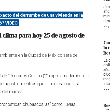
Jim
afi
acto del derrumbe de una vivienda en la
min
des
ó? VIDEO
7 de
l clima para hoy 25 de agosto de
Car
la 
Req
 ambiente en la Ciudad de México será de
La 
obl
año
ciu
 de 25 grados Celsius (°C) aproximadamente a
ran
de agosto, mientras que la mínima oscilará
situ
7 de
s del martes.
 pronostican chubascos, así como lluvias
Res