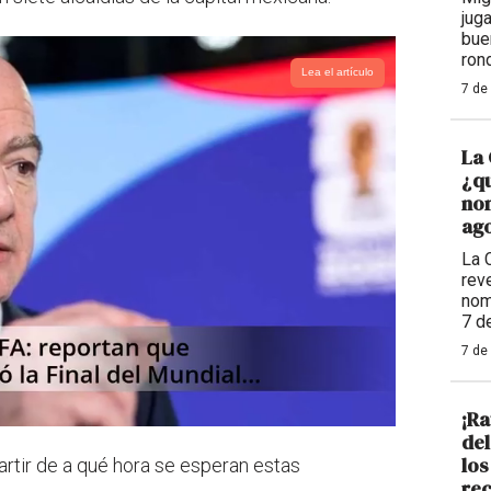
jug
bue
ron
Lea el artículo
7 de
La 
¿qu
nom
ago
La 
reve
nom
7 d
7 de
¡Ra
de
los
partir de a qué hora se esperan estas
rec