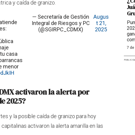
¿Có
trica y caída de granizo.
Juá
Gr
— Secretaría de Gestión
Augus
 atiende
Pum
Integral de Riesgos y PC
t 21,
202
es:
(@SGIRPC_CDMX)
2025
gan
com
ública
naje
7 de
 tu casa
 barrancas
PUBLICID
de menor
odJkIH
CDMX activaron la alerta por
de 2025?
tes y la posible caída de granizo para hoy
apitalinas activaron la alerta amarilla en las