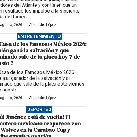
adores del Atlante y confía en que un
n resultado los impulse a la siguiente
da del torneo.
·
 agosto, 2026
Alejandro López
ENTRETENIMIENTO
Casa de los Famosos México 2026:
ién ganó la salvación y qué
inado sale de la placa hoy 7 de
sto ?
Casa de los Famosos México 2026
la al ganador de la salvación y al
inado que sale de la placa este viernes
e agosto.
·
 agosto, 2026
Alejandro López
DEPORTES
úl Jiménez está de vuelta! El
lantero mexicano reaparece con
 Wolves en la Carabao Cup y
ibe emotiva ovación