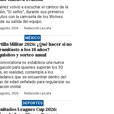
énez volvió a escuchar el cántico de la
ción, “Sí señor”, durante sus primeros
utos con la camiseta de los Wolves
de su salida del equipo.
·
 agosto, 2026
Redacción La-Lista
MÉXICO
tilla Militar 2026: ¿Qué hacer si no
tramitaste a los 18 años?
uisitos y sorteo anual
convocatoria no establece una nueva
igación para quienes superan los 30
s, en realidad, contempla a los
dadanos que se encuentran dentro del
go de edad señalado para regularizar su
ación militar.
·
 agosto, 2026
Redacción La-Lista
DEPORTES
ultados Leagues Cup 2026: