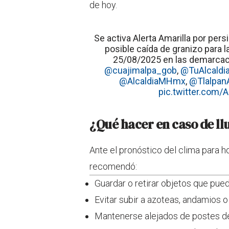
de hoy.
Se activa Alerta Amarilla por pers
posible caída de granizo para l
25/08/2025 en las demarca
@cuajimalpa_gob
,
@TuAlcald
@AlcaldiaMHmx
,
@Tlalpan
pic.twitter.com
¿Qué hacer en caso de ll
Ante el pronóstico del clima para ho
recomendó:
Guardar o retirar objetos que pued
Evitar subir a azoteas, andamios o
Mantenerse alejados de postes de 