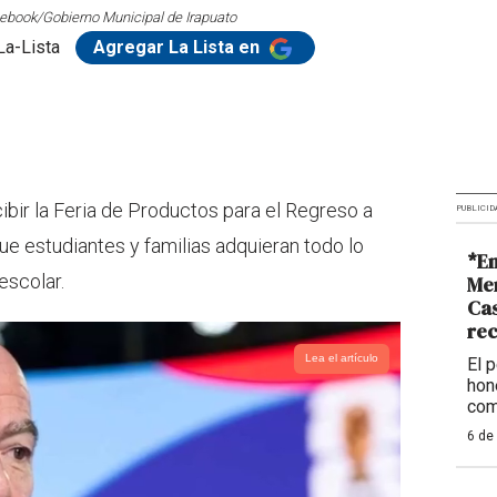
cebook/Gobierno Municipal de Irapuato
La-Lista
Agregar La Lista en
ibir la Feria de Productos para el Regreso a
PUBLICID
ue estudiantes y familias adquieran todo lo
*En
escolar.
Me
Cas
re
Lea el artículo
El 
hon
com
6 de