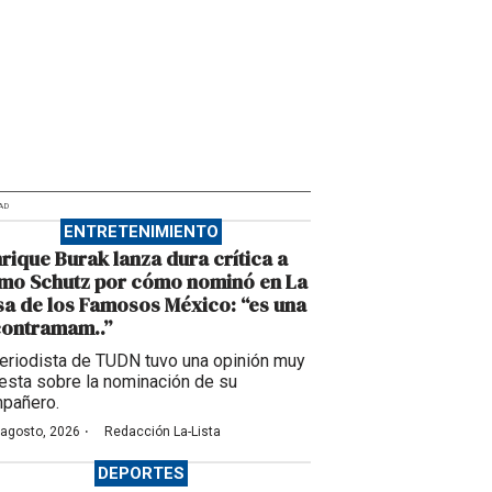
AD
ENTRETENIMIENTO
rique Burak lanza dura crítica a
mo Schutz por cómo nominó en La
a de los Famosos México: “es una
contramam..”
periodista de TUDN tuvo una opinión muy
esta sobre la nominación de su
pañero.
·
 agosto, 2026
Redacción La-Lista
DEPORTES