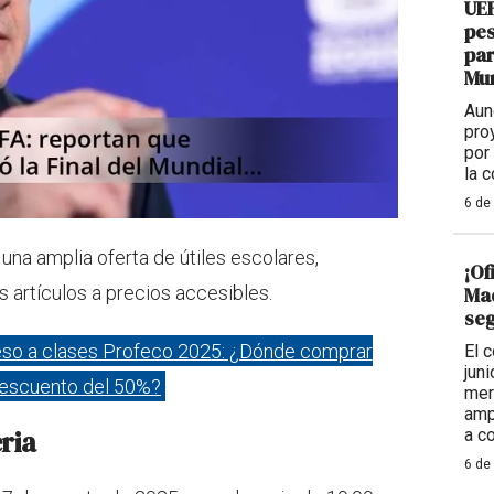
UEF
pes
par
Mu
Aun
pro
por
la 
6 de
una amplia oferta de útiles escolares,
¡Of
Mad
s artículos a precios accesibles.
seg
eso a clases Profeco 2025: ¿Dónde comprar
El 
jun
 descuento del 50%?
mer
amp
eria
a c
6 de