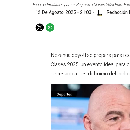
Feria de Productos para el Regreso a Clases 2025.
Foto: Fa
12 De Agosto, 2025 - 21:03
•
Redacción 
T
W
w
h
i
a
t
t
t
s
Nezahualcóyotl se prepara para rec
e
a
Clases 2025, un evento ideal para q
r
p
p
necesario antes del inicio del ciclo 