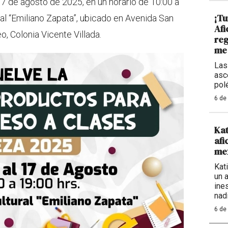
 17 de agosto de 2025, en un horario de 10:00 a
¡Tu
ral “Emiliano Zapata”, ubicado en Avenida San
Afi
o, Colonia Vicente Villada.
reg
me 
Las
asc
pol
6 de
Kat
afi
mex
Kat
un 
ine
nadi
6 de