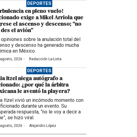
DEPORTES
rbulencia en pleno vuelo!
cionado exige a Mikel Arriola que
rese el ascenso y descenso; “no
des el avión”
 opiniones sobre la anulación total del
enso y descenso ha generado mucha
émica en México.
·
 agosto, 2026
Redacción La-Lista
DEPORTES
ia Itzel niega autógrafo a
cionado: ¿por qué la árbitra
icana le aventó la playera?
ia Itzel vivió un incómodo momento con
aficionado durante un evento. Su
sperada respuesta, “no le voy a decir a
e”, se hizo viral.
·
 agosto, 2026
Alejandro López