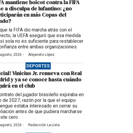
A mantiene boicot contra la FIFA
e a disculpa de Infantino: ¿no
ticiparán en más Copas del
ndo?
que la FIFA dio marcha atrás con el
yecto, la UEFA aseguró que esa medida
 sí sola no es suficiente para restablecer
confianza entre ambas organizaciones.
·
 agosto, 2026
Alejandro López
DEPORTES
icial! Vinicius Jr. renueva con Real
rid y ya se conoce hasta cuándo
uirá en el club
contrato del jugador brasileño expiraba en
io de 2027, razón por la que el equipo
engue estaba interesado en cerrar su
liación antes de que pudiera marcharse
oste cero.
·
 agosto, 2026
Redacción La-Lista