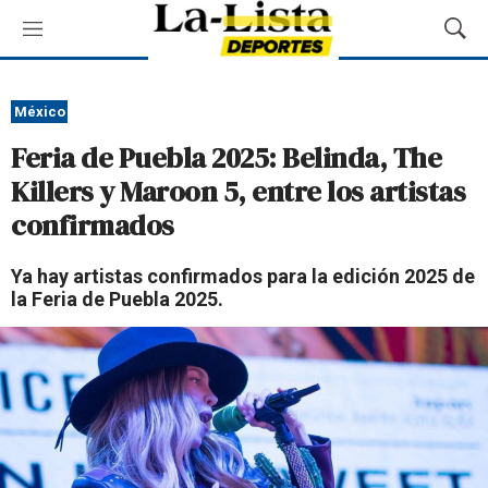
M
M
e
o
n
s
ú
t
México
r
Feria de Puebla 2025: Belinda, The
a
r
Killers y Maroon 5, entre los artistas
B
confirmados
ú
s
q
Ya hay artistas confirmados para la edición 2025 de
u
la Feria de Puebla 2025.
e
d
a