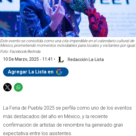
Este evento se consolida como una cita imperdible en el calendario cultural de
México, prometiendo momentos inolvidables para locales y visitantes por igual.
Foto: Facebook/Belinda
10 De Marzo, 2025 - 11:41
•
Redacción La-Lista
Agregar La Lista en
T
W
w
h
i
a
La Feria de Puebla 2025 se perfila como uno de los eventos
t
t
t
s
más destacados del año en México, y la reciente
e
a
confirmación de artistas de renombre ha generado gran
r
p
expectativa entre los asistentes.
p