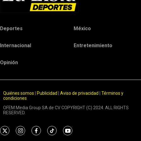
Deportes
México
Internacional
Entretenimiento
Opinión
Quiénes somos
|
Publicidad
|
Aviso de privacidad
|
Términos y
condiciones
OFEM Media Group SA de CV COPYRIGHT (C) 2024. ALL RIGHTS
RESERVED.
t
i
f
t
y
w
n
a
i
o