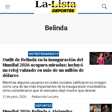
M
M
e
o
n
s
ú
t
Belinda
r
a
r
B
ú
ENTRETENIMIENTO
s
Outfit de Belinda en la inauguración del
q
Mundial 2026 acapara miradas; incluyó
u
un reloj valuado en más de un millón de
e
dólares
d
a
Mientras algunos usuarios en redes sociales calificaron su imagen
como una de las más impactantes de la inauguración mundialista,
otros consideraron que el vestuario dejó mucho que desear.
·
12 de junio, 2026
Redacción La-Lista
DEPORTES
Mundial 2026: Belinda y Alejandro