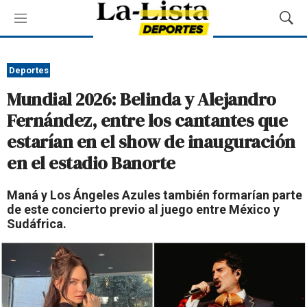
M
M
e
o
n
s
ú
t
Deportes
r
Mundial 2026: Belinda y Alejandro
a
r
Fernández, entre los cantantes que
B
estarían en el show de inauguración
ú
s
en el estadio Banorte
q
u
Maná y Los Ángeles Azules también formarían parte
e
de este concierto previo al juego entre México y
d
Sudáfrica.
a