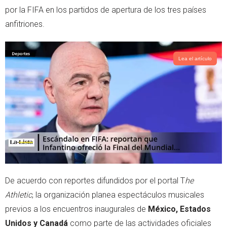
r
p
por la FIFA en los partidos de apertura de los tres países
p
anfitriones.
Lea el artículo
De acuerdo con reportes difundidos por el portal T
he
Athletic
, la organización planea espectáculos musicales
previos a los encuentros inaugurales de
México, Estados
Unidos y Canadá
como parte de las actividades oficiales