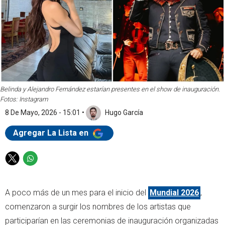
Belinda y Alejandro Fernández estarían presentes en el show de inauguración.
Fotos: Instagram
8 De Mayo, 2026 - 15:01
•
Hugo García
Agregar La Lista en
T
W
w
h
i
a
A poco más de un mes para el inicio del
Mundial 2026
,
t
t
t
s
comenzaron a surgir los nombres de los artistas que
e
a
participarían en las ceremonias de inauguración organizadas