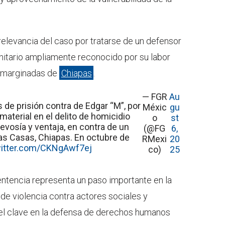
a relevancia del caso por tratarse de un defensor
itario ampliamente reconocido por su labor
y marginadas de
Chiapas
.
— FGR
Au
de prisión contra de Edgar “M”, por
Méxic
gu
aterial en el delito de homicidio
o
st
levosía y ventaja, en contra de un
(@FG
6,
las Casas, Chiapas. En octubre de
RMexi
20
witter.com/CKNgAwf7ej
co)
25
entencia representa un paso importante en la
de violencia contra actores sociales y
l clave en la defensa de derechos humanos