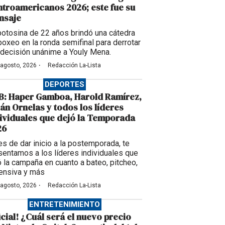
troamericanos 2026; este fue su
nsaje
potosina de 22 años brindó una cátedra
boxeo en la ronda semifinal para derrotar
 decisión unánime a Youly Mena.
·
 agosto, 2026
Redacción La-Lista
DEPORTES
B: Haper Gamboa, Harold Ramírez,
ián Ornelas y todos los líderes
ividuales que dejó la Temporada
26
es de dar inicio a la postemporada, te
sentamos a los líderes individuales que
ó la campaña en cuanto a bateo, pitcheo,
ensiva y más
·
 agosto, 2026
Redacción La-Lista
ENTRETENIMIENTO
icial! ¿Cuál será el nuevo precio