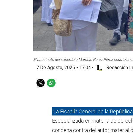
El asesinato del sacerdote Marcelo Pérez Pérez ocurrió en 
7 De Agosto, 2025 - 17:04
•
Redacción La
T
W
w
h
i
a
t
t
t
s
La Fiscalía General de la Repúblic
e
a
Especializada en materia de derec
r
p
p
condena contra del autor material 