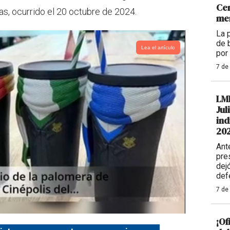
Cen
as, ocurrido el 20 octubre de 2024.
me
La 
de 
Lea el artículo
por
7 de
LM
Jul
ind
20
Ant
pre
dej
def
7 de
¡Of