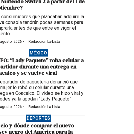
 Nintendo Switch 2 a partir del 1 de
ptiembre?
 consumidores que planeaban adquirir la
va consola tendrán pocas semanas para
prarla antes de que entre en vigor el
ento.
·
 agosto, 2026
Redacción La-Lista
MÉXICO
EO: “Lady Paquete” roba celular a
artidor durante una entrega en
calco y se vuelve viral
repartidor de paquetería denunció que
 mujer le robó su celular durante una
rega en Coacalco. El video se hizo viral y
redes ya la apodan “Lady Paquete”
·
 agosto, 2026
Redacción La-Lista
DEPORTES
cio y dónde comprar el nuevo
sey negro del América para la