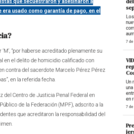
del
stas que secuestraron y asesinaron a
se
e era usado como garantía de pago, en el
Los
nue
com
cia?
aum
7 de
r ‘M’, “por haberse acreditado plenamente su
VID
 en el delito de homicidio calificado con
rep
, en contra del sacerdote Marcelo Pérez Pérez
Coa
as”, en la referida fecha.
Un 
una
ent
ez del Centro de Justicia Penal Federal en
en 
 Público de la Federación (MPF), adscrito a la
7 de
ntes que acreditaron la responsabilidad del
rimen.
Pre
jer