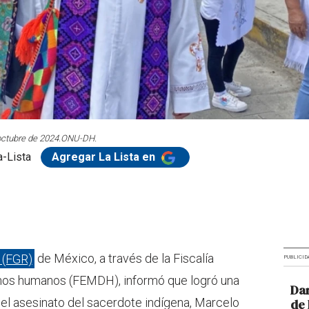
octubre de 2024.
ONU-DH.
-Lista
Agregar La Lista en
a (FGR)
de México, a través de la Fiscalía
PUBLICID
hos humanos (FEMDH), informó que logró una
Dar
del asesinato del sacerdote indígena, Marcelo
de 