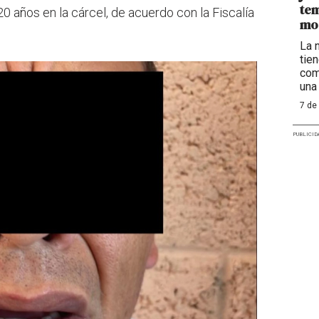
tem
0 años en la cárcel, de acuerdo con la Fiscalía
mo
La 
tie
com
una
7 de
PUBLICID