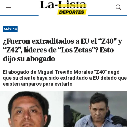
M
M
e
o
n
s
ú
t
México
r
¿Fueron extraditados a EU el “Z40" y
a
r
“Z42", líderes de “Los Zetas”? Esto
B
dijo su abogado
ú
s
q
El abogado de Miguel Treviño Morales "Z40" negó
u
que su cliente haya sido extraditado a EU debido que
e
existen amparos para evitarlo
d
a