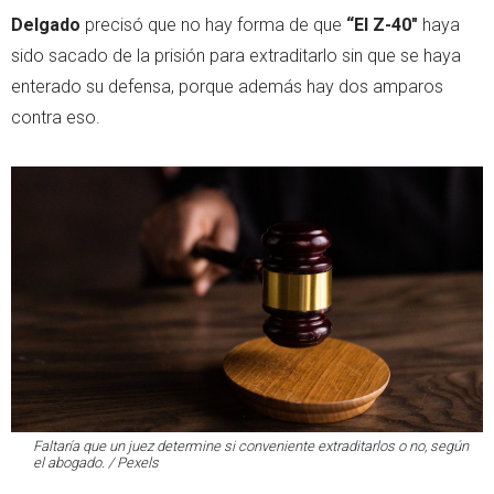
Delgado
precisó que no hay forma de que
“El Z-40"
haya
sido sacado de la prisión para extraditarlo sin que se haya
enterado su defensa, porque además hay dos amparos
contra eso.
Faltaría que un juez determine si conveniente extraditarlos o no, según
el abogado. / Pexels