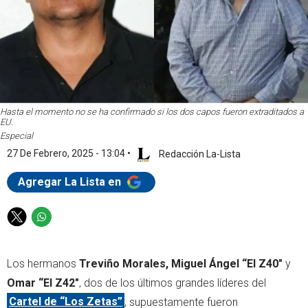
Hasta el momento no se ha confirmado si los dos capos fueron extraditados a
EU.
Especial
27 De Febrero, 2025 - 13:04
•
Redacción La-Lista
Agregar La Lista en
T
W
w
h
i
a
Los hermanos
Treviño Morales, Miguel Ángel “El Z40"
y
t
t
t
s
Omar “El Z42"
, dos de los últimos grandes líderes del
e
a
Cartel de “Los Zetas”
, supuestamente fueron