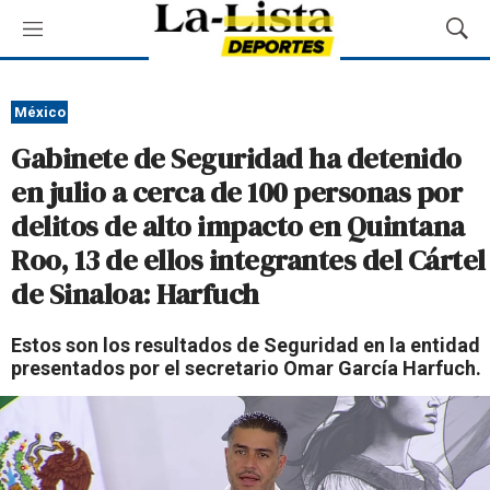
M
M
e
o
n
s
ú
t
México
r
Gabinete de Seguridad ha detenido
a
r
en julio a cerca de 100 personas por
B
delitos de alto impacto en Quintana
ú
s
Roo, 13 de ellos integrantes del Cártel
q
de Sinaloa: Harfuch
u
e
d
Estos son los resultados de Seguridad en la entidad
a
presentados por el secretario Omar García Harfuch.