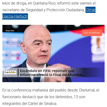
e
a
kilos de droga, en Quintana Roo, informó este viernes el
r
p
secretario de Seguridad y Protección Ciudadana,
Omar
p
García Harfuch
.
Lea el artículo
En la conferencia mañanea del pueblo desde Chetumal, el
funcionario destacó que de los detenidos, 13 son
integrantes del Cártel de Sinaloa.