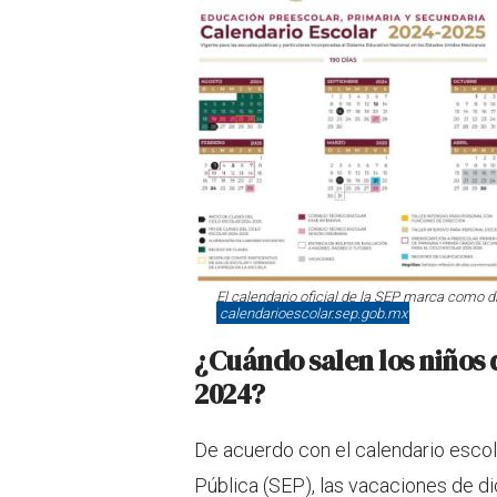
El calendario oficial de la SEP marca como d
calendarioescolar.sep.gob.mx
¿Cuándo salen los niños 
2024?
De acuerdo con el calendario esco
Pública (SEP), las vacaciones de d