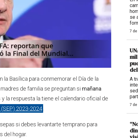
cam
hom
se 
for
7 de
UNA
mil
pue
del
n la Basílica para conmemorar el Día de la
A t
int
 madres de familia se preguntan si
mañana
sed
part
s
y la respuesta la tiene el calendario oficial de
7 de
a (SEP) 2023-2024
.
“No
 sepas si debes levantarte temprano para
din
s del hogar.
vis