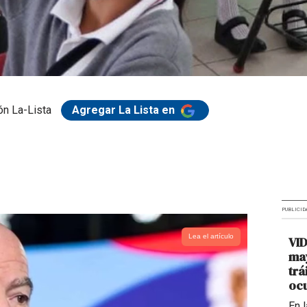
n La-Lista
Agregar La Lista en
PUBLICID
Lea el artículo
VI
may
trá
ocu
En 