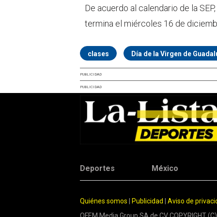
De acuerdo al calendario de la SEP
termina el miércoles 16 de diciemb
clases
Día de la Virgen de Guada
PUBLICIDAD
PUBLICIDAD
Deportes
México
Quiénes somos
|
Publicidad
|
Aviso de privac
OFEM Media Group SA de CV COPYRIGHT (C)