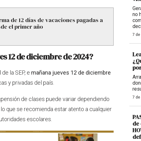
Ger
no 
rma de 12 días de vacaciones pagadas a
com
de el primer año
dec
7 de
Lea
s 12 de diciembre de 2024?
¿Qu
por
l de la SEP, e
mañana jueves 12 de diciembre
Arr
as y privadas del país.
don
res
7 de
spensión de clases puede variar dependiendo
r lo que se recomienda estar atento a cualquier
PAS
autoridades escolares.
de 
HOY
def