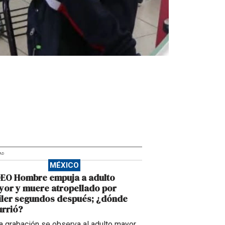
AD
MÉXICO
DEO Hombre empuja a adulto
or y muere atropellado por
iler segundos después; ¿dónde
rrió?
la grabación se observa al adulto mayor