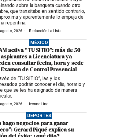
inando sobre la banqueta cuando otro
bre, que transitaba en sentido contrario,
aproxima y aparentemente lo empuja de
ma repentina.
·
 agosto, 2026
Redacción La-Lista
MÉXICO
M activa “TU SITIO”: más de 50
 aspirantes a Licenciatura ya
den consultar fecha, hora y sede
 Examen de Control Presencial
ravés de “TU SITIO”, las y los
eresados podrán conocer el día, horario y
e que se les ha asignado de manera
icular.
·
 agosto, 2026
Ivonne Lino
DEPORTES
 hago negocios para ganar
ero”: Gerard Piqué explica su
ión del éxito; ¿qué dijo?