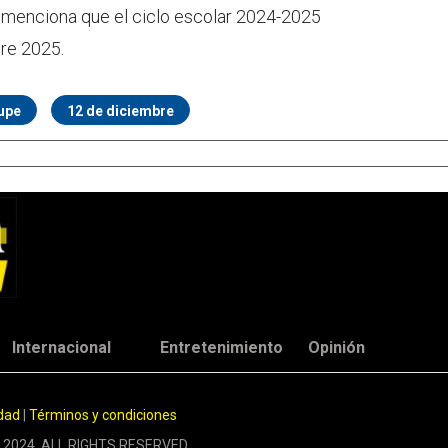
, menciona que el ciclo escolar 2024-2025
re 2025.
lupe
12 de diciembre
Internacional
Entretenimiento
Opinión
idad
|
Términos y condiciones
 2024. ALL RIGHTS RESERVED.