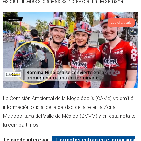
es de tu interés si planeas salir previo al fin de semana.
p
Lea el artículo
La Comisión Ambiental de la Megalópolis (CAMe) ya emitió
información oficial de la calidad del aire en la Zona
Metropolitana del Valle de México (ZMVM) y en esta nota te
la compartimos.
Te puede interesar:
¿Las motos entran en el programa