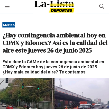
M
M
e
o
n
s
ú
t
México
r
¿Hay contingencia ambiental hoy en
a
r
CDMX y Edomex? Así es la calidad del
B
aire este jueves 26 de junio 2025
ú
s
q
Esto dice la CAMe de la contingencia ambiental en
u
CDMX y Edomex hoy jueves 26 de junio de 2025.
e
¿Hay mala calidad del aire? Te contamos.
d
a