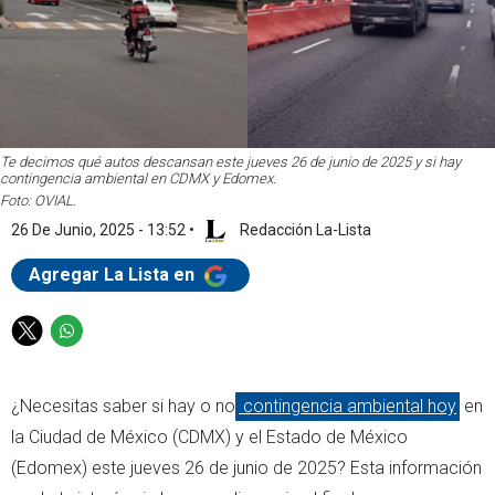
Te decimos qué autos descansan este jueves 26 de junio de 2025 y si hay
contingencia ambiental en CDMX y Edomex.
Foto: OVIAL.
26 De Junio, 2025 - 13:52
•
Redacción La-Lista
Agregar La Lista en
T
W
w
h
i
a
¿Necesitas saber si hay o no
contingencia ambiental hoy
en
t
t
t
s
la Ciudad de México (CDMX) y el Estado de México
e
a
(Edomex) este jueves 26 de junio de 2025? Esta información
r
p