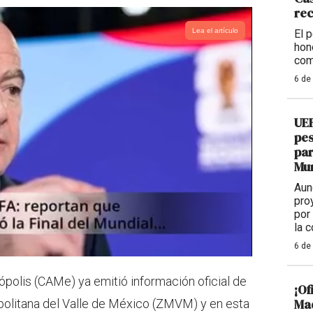
re
Lea el artículo
El 
hon
com
6 de
UEF
pes
par
Mu
Aun
pro
por
la 
6 de
polis (CAMe) ya emitió información oficial de
¡Of
Mad
opolitana del Valle de México (ZMVM) y en esta