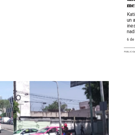
mex
Kat
un 
ine
nadi
6 de
PUBLICID