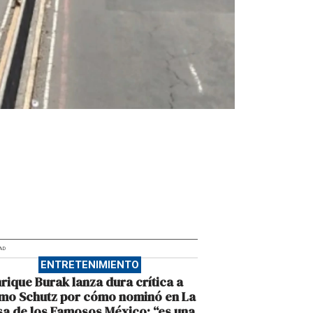
AD
ENTRETENIMIENTO
rique Burak lanza dura crítica a
mo Schutz por cómo nominó en La
a de los Famosos México: “es una