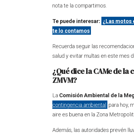
nota te la compartimos.
Te puede interesar:
¿Las motos e
te lo contamos
Recuerda seguir las recomendacione
salud y evitar multas en este mes de
¿Qué dice la CAMe de la 
ZMVM?
La
Comisión Ambiental de la Me
contingencia ambiental
para hoy, m
aire es buena en la Zona Metropolit
Además, las autoridades prevén lluvi