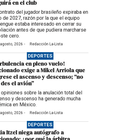
uirá en el club
contrato del jugador brasileño expiraba en
io de 2027, razón por la que el equipo
engue estaba interesado en cerrar su
liación antes de que pudiera marcharse
oste cero.
·
 agosto, 2026
Redacción La-Lista
DEPORTES
rbulencia en pleno vuelo!
cionado exige a Mikel Arriola que
rese el ascenso y descenso; “no
des el avión”
 opiniones sobre la anulación total del
enso y descenso ha generado mucha
émica en México.
·
 agosto, 2026
Redacción La-Lista
DEPORTES
ia Itzel niega autógrafo a
cionado: ¿por qué la árbitra