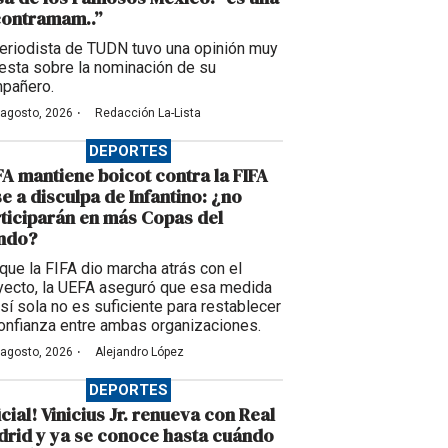
contramam..”
periodista de TUDN tuvo una opinión muy
esta sobre la nominación de su
pañero.
·
 agosto, 2026
Redacción La-Lista
DEPORTES
A mantiene boicot contra la FIFA
e a disculpa de Infantino: ¿no
ticiparán en más Copas del
ndo?
que la FIFA dio marcha atrás con el
yecto, la UEFA aseguró que esa medida
 sí sola no es suficiente para restablecer
confianza entre ambas organizaciones.
·
 agosto, 2026
Alejandro López
DEPORTES
icial! Vinicius Jr. renueva con Real
rid y ya se conoce hasta cuándo