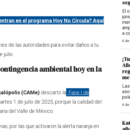
seg
El 
jun
ntran en el programa Hoy No Circula? Aquí
mer
amp
a c
6 de
s de las autoridades para evitar daños a tu
 julio.
¡Tu
Afi
contingencia ambiental hoy en la
reg
me 
Las
asc
galópolis (CAMe)
descartó la
Fase I de
pol
artes 1 de julio de 2025, porque la calidad del
6 de
ana del Valle de México.
Kat
as, por las que activaron la alerta naranja en:
afi