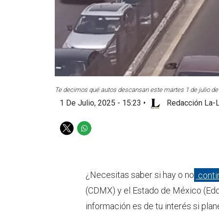
Te decimos qué autos descansan este martes 1 de julio de
1 De Julio, 2025 - 15:23
•
Redacción La-L
T
W
w
h
i
a
t
t
t
s
¿Necesitas saber si hay o no
conti
e
a
(CDMX) y el Estado de México (Edo
r
p
p
información es de tu interés si plan