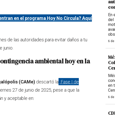
aut
con
En 
ntran en el programa Hoy No Circula? Aquí
del 
mot
ava
obs
s de las autoridades para evitar daños a tu
6 de
 junio.
Méx
contingencia ambiental hoy en la
Col
Ce
Méx
con
galópolis (CAMe)
descartó la
Fase I de
en 
iernes 27 de junio de 2025, pese a que la
Cen
6 de
án y aceptable en:
CDM