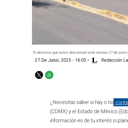
Te decimos qué autos descansan este viernes 27 de junio 
27 De Junio, 2025 - 16:05
•
Redacción La
T
W
w
h
i
a
t
t
t
s
¿Necesitas saber si hay o no
conti
e
a
(CDMX) y el Estado de México (Edo
r
p
p
información es de tu interés si plan