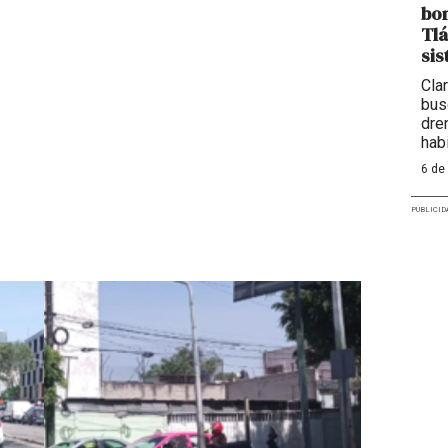
bom
Tlá
sis
Cla
bus
dre
hab
6 de
PUBLICID