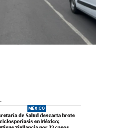
AD
MÉXICO
retaría de Salud descarta brote
ciclosporiasis en México;
tiene vigilancia por 33 casos