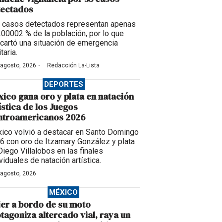
tectados
 casos detectados representan apenas
0.00002 % de la población, por lo que
cartó una situación de emergencia
taria.
·
 agosto, 2026
Redacción La-Lista
DEPORTES
ico gana oro y plata en natación
ística de los Juegos
ntroamericanos 2026
ico volvió a destacar en Santo Domingo
6 con oro de Itzamary González y plata
Diego Villalobos en las finales
viduales de natación artística.
 agosto, 2026
MÉXICO
er a bordo de su moto
tagoniza altercado vial, raya un