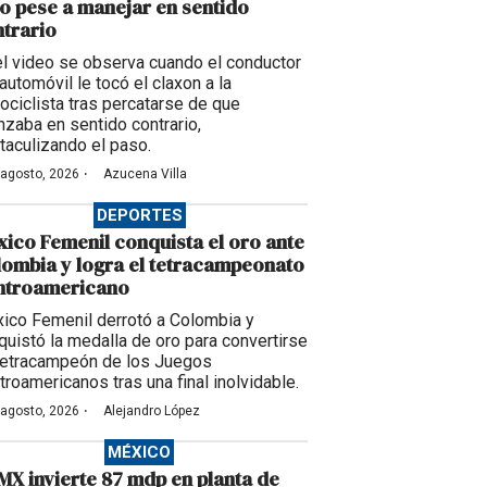
o pese a manejar en sentido
trario
el video se observa cuando el conductor
automóvil le tocó el claxon a la
ociclista tras percatarse de que
nzaba en sentido contrario,
taculizando el paso.
·
 agosto, 2026
Azucena Villa
DEPORTES
ico Femenil conquista el oro ante
ombia y logra el tetracampeonato
ntroamericano
ico Femenil derrotó a Colombia y
quistó la medalla de oro para convertirse
tetracampeón de los Juegos
troamericanos tras una final inolvidable.
·
 agosto, 2026
Alejandro López
MÉXICO
X invierte 87 mdp en planta de