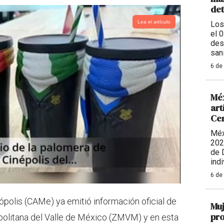
de
Lea el artículo
Los
el 
des
sani
6 de
Méx
art
Ce
Méx
202
de 
indi
6 de
polis (CAMe) ya emitió información oficial de
Muj
pro
opolitana del Valle de México (ZMVM) y en esta