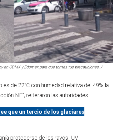
hoy en CDMX y Edomex para que tomes tus precauciones. /
 es de 22°C con humedad relativa del 49% la
cción NE”, reiteraron las autoridades.
ee que un tercio de los glaciares
nía protegerse de los rayos IUV.