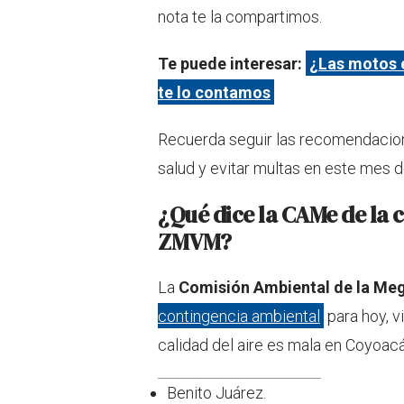
nota te la compartimos.
Te puede interesar:
¿Las motos e
te lo contamos
Recuerda seguir las recomendacione
salud y evitar multas en este mes de
¿Qué dice la CAMe de la 
ZMVM?
La
Comisión Ambiental de la Me
contingencia ambiental
para hoy, v
calidad del aire es mala en Coyoac
Benito Juárez.