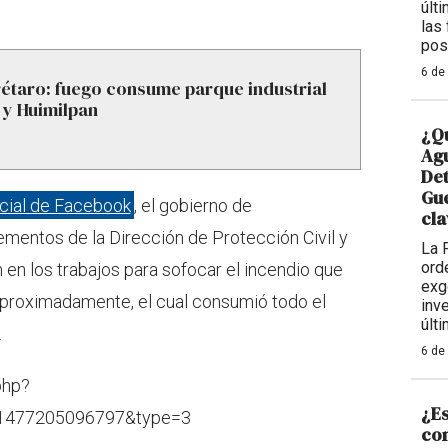
últ
las
pos
6 de
étaro: fuego consume parque industrial
 y Huimilpan
¿Qu
Agu
De
Gue
icial de Facebook
, el gobierno de
cla
mentos de la Dirección de Protección Civil y
La 
ord
n los trabajos para sofocar el incendio que
exg
 aproximadamente, el cual consumió todo el
inv
últ
.
6 de
php?
¿Es
41477205096797&type=3
con