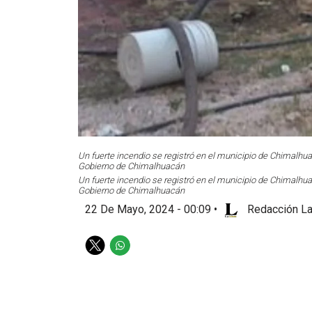
Un fuerte incendio se registró en el municipio de Chimalhu
Gobierno de Chimalhuacán
Un fuerte incendio se registró en el municipio de Chimalhu
Gobierno de Chimalhuacán
22 De Mayo, 2024 - 00:09
•
Redacción La
T
W
w
h
i
a
t
t
t
s