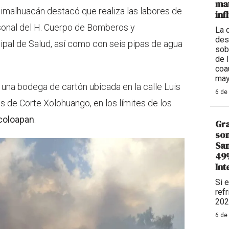
mat
imalhuacán destacó que realiza las labores de
inf
onal del H. Cuerpo de Bomberos y
La 
des
pal de Salud, así como con seis pipas de agua
sob
de 
coa
may
de una bodega de cartón ubicada en la calle Luis
6 de
s de Corte Xolohuango, en los límites de los
coloapan
.
Gra
son
Sam
49%
Int
Si 
refr
202
6 de