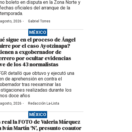
imo boleto en disputa en la Zona Norte y
 fechas oficiales del arranque de la
temporada.
·
 agosto, 2026
Gabriel Torres
MÉXICO
é sigue en el proceso de Ángel
irre por el caso Ayotzinapa?
tienen a exgobernador de
rrero por ocultar evidencias
ve de los 43 normalistas
FGR detalló que obtuvo y ejecutó una
en de aprehensión en contra el
obernador tras reexaminar las
estigaciones realizadas durante los
imos doce años
·
 agosto, 2026
Redacción La-Lista
MÉXICO
 real la FOTO de Valeria Márquez
 Iván Martín ‘N’, presunto coautor