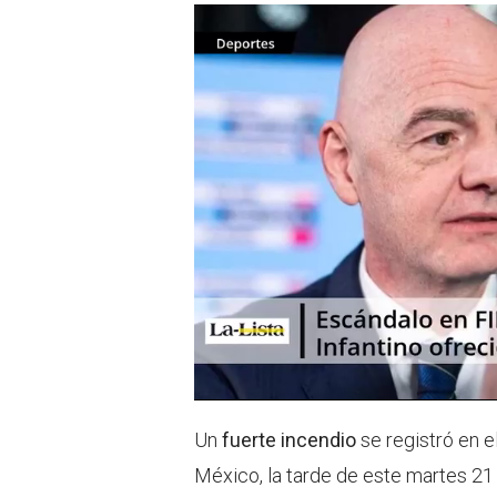
e
a
r
p
p
Un
fuerte incendio
se registró en e
México, la tarde de este martes 2