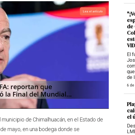
Lea el artículo
"¡V
esp
de 
Col
est
VI
El 
Jos
com
que
de 
6 de
Pla
cal
el 
l municipio de Chimalhuacán, en el Estado de
Des
1 de mayo, en una bodega donde se
LMB