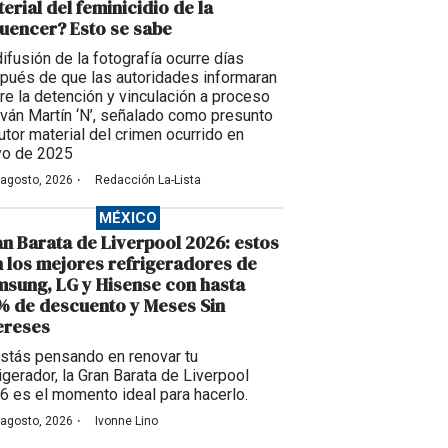
erial del feminicidio de la
luencer? Esto se sabe
difusión de la fotografía ocurre días
pués de que las autoridades informaran
re la detención y vinculación a proceso
Iván Martín ‘N’, señalado como presunto
utor material del crimen ocurrido en
o de 2025
·
 agosto, 2026
Redacción La-Lista
MÉXICO
n Barata de Liverpool 2026: estos
 los mejores refrigeradores de
sung, LG y Hisense con hasta
 de descuento y Meses Sin
ereses
estás pensando en renovar tu
igerador, la Gran Barata de Liverpool
6 es el momento ideal para hacerlo.
·
 agosto, 2026
Ivonne Lino