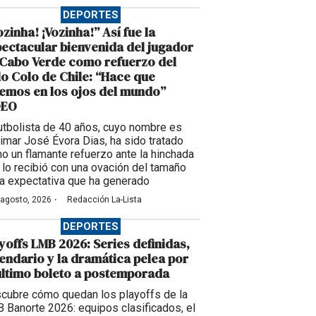
DEPORTES
ozinha! ¡Vozinha!” Así fue la
ectacular bienvenida del jugador
Cabo Verde como refuerzo del
o Colo de Chile: “Hace que
emos en los ojos del mundo”
DEO
futbolista de 40 años, cuyo nombre es
imar José Évora Dias, ha sido tratado
o un flamante refuerzo ante la hinchada
 lo recibió con una ovación del tamaño
la expectativa que ha generado
·
 agosto, 2026
Redacción La-Lista
DEPORTES
yoffs LMB 2026: Series definidas,
endario y la dramática pelea por
último boleto a postemporada
cubre cómo quedan los playoffs de la
 Banorte 2026: equipos clasificados, el