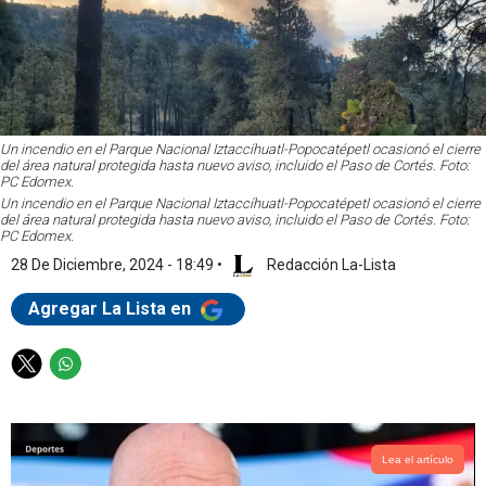
Un incendio en el Parque Nacional Iztaccíhuatl-Popocatépetl ocasionó el cierre
del área natural protegida hasta nuevo aviso, incluido el Paso de Cortés. Foto:
PC Edomex.
Un incendio en el Parque Nacional Iztaccíhuatl-Popocatépetl ocasionó el cierre
del área natural protegida hasta nuevo aviso, incluido el Paso de Cortés. Foto:
PC Edomex.
28 De Diciembre, 2024 - 18:49
•
Redacción La-Lista
Agregar La Lista en
T
W
w
h
i
a
t
t
t
s
Lea el artículo