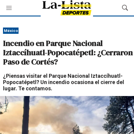
M
M
e
o
n
s
ú
t
México
r
Incendio en Parque Nacional
a
r
Iztaccíhuatl-Popocatépetl: ¿Cerraron
B
Paso de Cortés?
ú
s
q
¿Piensas visitar el Parque Nacional Iztaccíhuatl-
u
Popocatépetl? Un incendio ocasiona el cierre del
e
lugar. Te contamos.
d
a