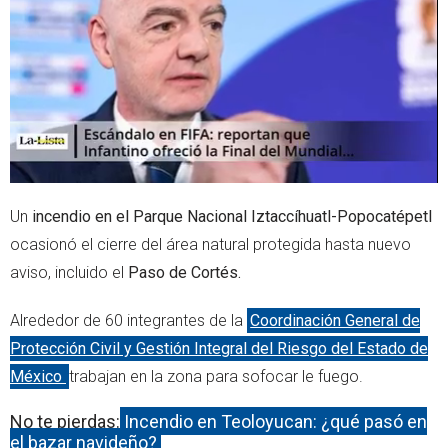
e
a
r
p
p
Un
incendio en el Parque Nacional Iztaccíhuatl-Popocatépetl
ocasionó el cierre del área natural protegida hasta nuevo
aviso, incluido el
Paso de Cortés.
Alrededor de 60 integrantes de la
Coordinación General de
Protección Civil y Gestión Integral del Riesgo del Estado de
México
trabajan en la zona para sofocar le fuego.
No te pierdas:
Incendio en Teoloyucan: ¿qué pasó en
el bazar navideño?