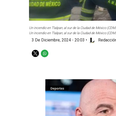
Un incendio en Tlalpan, al sur de la Ciudad de México (CDMX
Un incendio en Tlalpan, al sur de la Ciudad de México (CDMX
3 De Diciembre, 2024 - 20:03
•
Redacción
T
W
w
h
i
a
t
t
t
s
e
a
r
p
p