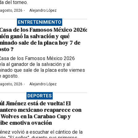
da del torneo.
·
 agosto, 2026
Alejandro López
ENTRETENIMIENTO
Casa de los Famosos México 2026:
ién ganó la salvación y qué
inado sale de la placa hoy 7 de
sto ?
Casa de los Famosos México 2026
la al ganador de la salvación y al
inado que sale de la placa este viernes
e agosto.
·
 agosto, 2026
Alejandro López
DEPORTES
úl Jiménez está de vuelta! El
lantero mexicano reaparece con
 Wolves en la Carabao Cup y
ibe emotiva ovación
énez volvió a escuchar el cántico de la
ción, “Sí señor”, durante sus primeros