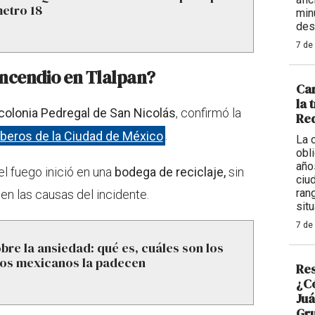
metro 18
min
des
7 de
 incendio en Tlalpan?
Car
la 
colonia Pedregal de San Nicolás
, confirmó la
Req
eros de la Ciudad de México
.
La 
obl
año
l fuego inició en una
bodega de reciclaje,
sin
ciu
ran
 las causas del incidente.
situ
7 de
bre la ansiedad: qué es, cuáles son los
tos mexicanos la padecen
Res
¿Có
Juá
Gr