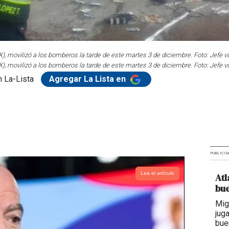
), movilizó a los bomberos la tarde de este martes 3 de diciembre. Foto: Jefe v
), movilizó a los bomberos la tarde de este martes 3 de diciembre. Foto: Jefe v
 La-Lista
Agregar La Lista en
PUBLICID
Lea el artículo
Atl
bue
Mig
jug
bue