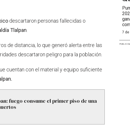
Pum
202
gan
xico
descartaron personas fallecidas o
com
aldía Tlalpan
.
7 de
os de distancia, lo que generó alerta entre las
PUBLICID
oridades descartaron peligro para la población.
e cuentan con el material y equipo suficiente
alpan.
pan: fuego consume el primer piso de una
muertos