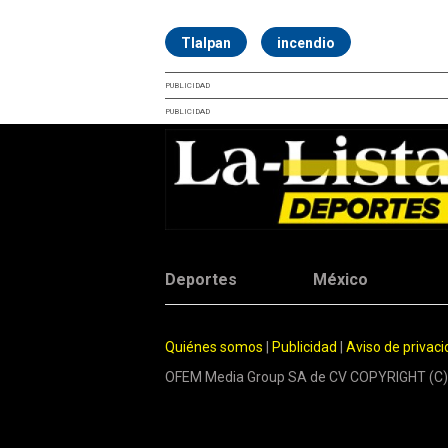
Tlalpan
incendio
PUBLICIDAD
PUBLICIDAD
Deportes
México
Quiénes somos
|
Publicidad
|
Aviso de privac
OFEM Media Group SA de CV COPYRIGHT (C)