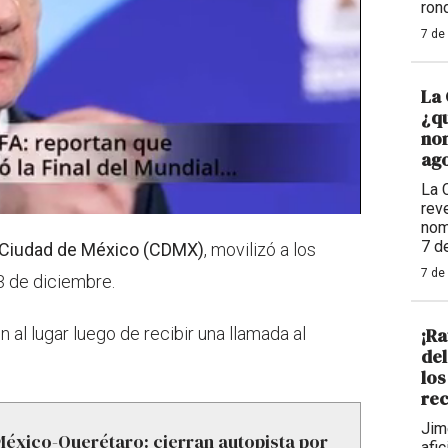
ron
7 de
La 
¿qu
nom
ago
La 
reve
nom
7 d
Ciudad de México (CDMX)
, movilizó a los
7 de
3 de diciembre.
¡Ra
 al lugar luego de recibir una llamada al
de
los
rec
Jim
éxico-Querétaro: cierran autopista por
afi