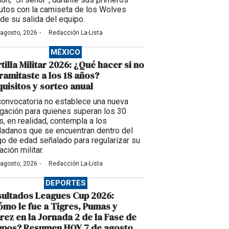
utos con la camiseta de los Wolves
de su salida del equipo.
·
 agosto, 2026
Redacción La-Lista
MÉXICO
tilla Militar 2026: ¿Qué hacer si no
tramitaste a los 18 años?
uisitos y sorteo anual
convocatoria no establece una nueva
igación para quienes superan los 30
s, en realidad, contempla a los
dadanos que se encuentran dentro del
go de edad señalado para regularizar su
ación militar.
·
 agosto, 2026
Redacción La-Lista
DEPORTES
ultados Leagues Cup 2026:
mo le fue a Tigres, Pumas y
rez en la Jornada 2 de la Fase de
upos? Resumen HOY 7 de agosto