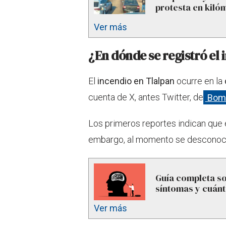
protesta en kiló
Ver más
¿En dónde se registró el
El
incendio en Tlalpan
ocurre en la
cuenta de X, antes Twitter, de
Bomb
Los primeros reportes indican que e
embargo, al momento se desconocen
Guía completa so
síntomas y cuán
Ver más