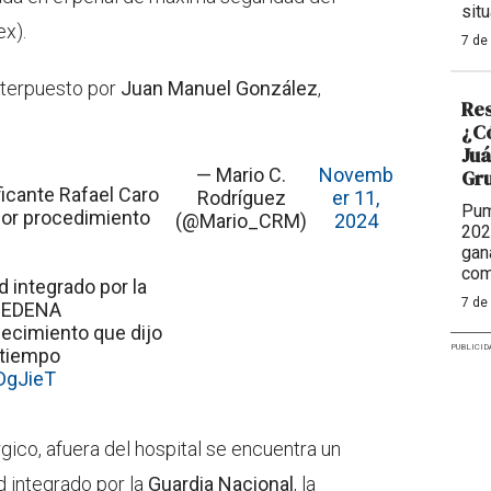
situ
x).
7 de
interpuesto por
Juan Manuel González
,
Res
¿Có
Juá
— Mario C.
Novemb
Gr
ficante Rafael Caro
Rodríguez
er 11,
Pum
por procedimiento
(@Mario_CRM)
2024
202
gan
com
d integrado por la
7 de
 SEDENA
decimiento que dijo
PUBLICID
 tiempo
DgJieT
ico, afuera del hospital se encuentra un
d integrado por la
Guardia Nacional
, la