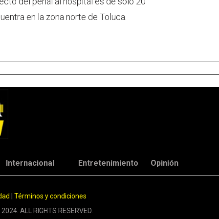
ayecto del penal al hospital es de solo 20
uentra en la zona norte de Toluca.
Internacional
Entretenimiento
Opinión
idad
|
Términos y condiciones
 2024. ALL RIGHTS RESERVED.