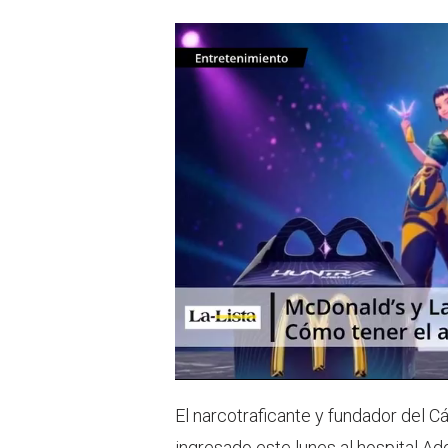
t
s
e
a
r
p
p
El narcotraficante y fundador del C
ingresado este lunes al hospital 