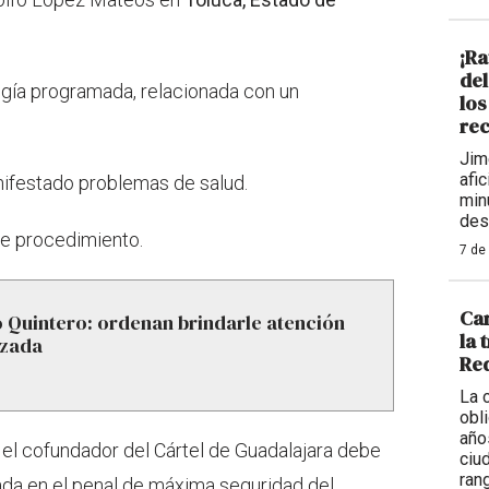
¡Ra
de
irugía programada, relacionada con un
los
rec
Jim
afi
nifestado problemas de salud.
min
des
te procedimiento.
7 de
Car
 Quintero: ordenan brindarle atención
la 
izada
Req
La 
obl
año
el cofundador del Cártel de Guadalajara debe
ciu
ran
ada en el penal de máxima seguridad del