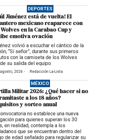
DEPORTES
úl Jiménez está de vuelta! El
lantero mexicano reaparece con
 Wolves en la Carabao Cup y
ibe emotiva ovación
énez volvió a escuchar el cántico de la
ción, “Sí señor”, durante sus primeros
utos con la camiseta de los Wolves
de su salida del equipo.
·
 agosto, 2026
Redacción La-Lista
MÉXICO
tilla Militar 2026: ¿Qué hacer si no
tramitaste a los 18 años?
uisitos y sorteo anual
convocatoria no establece una nueva
igación para quienes superan los 30
s, en realidad, contempla a los
dadanos que se encuentran dentro del
go de edad señalado para regularizar su