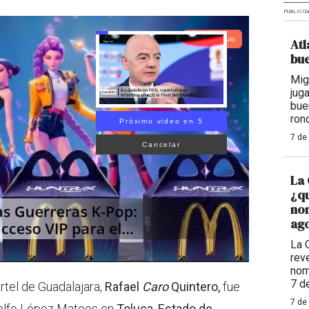
PUBLICID
Lea el artículo
Atl
bue
Mig
jug
bue
ron
Próximo video en 5
7 de
Cancelar
La 
¿qu
nom
ago
La 
reve
nom
7 d
ártel de Guadalajara,
Rafael
Caro
Quintero,
fue
7 de
Adolfo López Mateos en
Toluca, Estado de