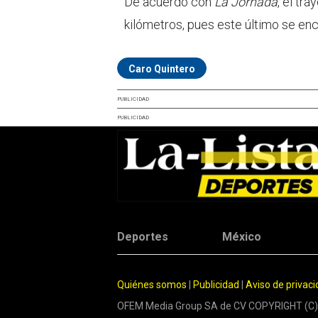
De acuerdo con
La Jornada
, el tr
kilómetros, pues este último se enc
Caro Quintero
PUBLICIDAD
PUBLICIDAD
Deportes
México
Quiénes somos
|
Publicidad
|
Aviso de privac
OFEM Media Group SA de CV COPYRIGHT (C)