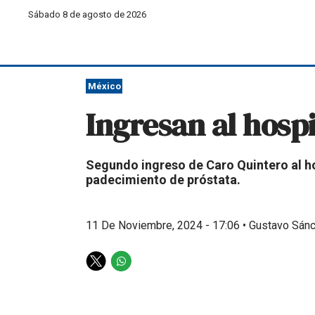
Sábado 8 de agosto de 2026
México
Ingresan al hospi
Segundo ingreso de Caro Quintero al ho
padecimiento de próstata.
11 De Noviembre, 2024 - 17:06
•
Gustavo Sán
T
W
w
h
i
a
t
t