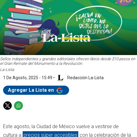
Sellos independientes y grandes editoriales ofrecen libros desde $10 pesos en
el Gran Remate del Monumento a la Revolución.
La-Lista
1 De Agosto, 2025 - 15:49
•
Redacción La-Lista
Agregar La Lista en
T
W
w
h
i
a
Este agosto, la Ciudad de México vuelve a vestirse de
t
t
t
s
cultura a
precios súper accesibles
con la celebración de la