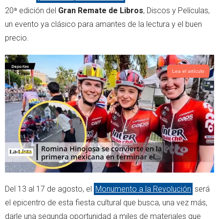
e
a
20ª edición del
Gran Remate de Libros
, Discos y Películas,
r
p
un evento ya clásico para amantes de la lectura y el buen
p
precio.
Lea el artículo
Del 13 al 17 de agosto, el
Monumento a la Revolución
será
el epicentro de esta fiesta cultural que busca, una vez más,
darle una segunda oportunidad a miles de materiales que