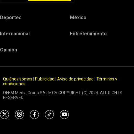
Deportes
México
Internacional
Entretenimiento
Opinión
Quiénes somos
|
Publicidad
|
Aviso de privacidad
|
Términos y
condiciones
OFEM Media Group SA de CV COPYRIGHT (C) 2024. ALL RIGHTS
RESERVED.
t
i
f
t
y
w
n
a
i
o
i
s
c
k
u