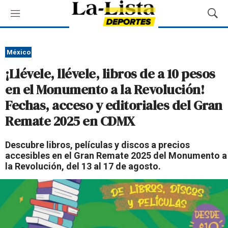
M
M
e
o
n
s
ú
t
México
r
¡Llévele, llévele, libros de a 10 pesos
a
r
en el Monumento a la Revolución!
B
Fechas, acceso y editoriales del Gran
ú
s
Remate 2025 en CDMX
q
u
Descubre libros, películas y discos a precios
e
accesibles en el Gran Remate 2025 del Monumento a
d
la Revolución, del 13 al 17 de agosto.
a