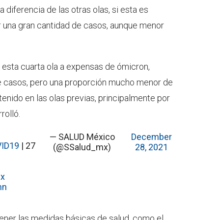
 diferencia de las otras olas, si esta es
 una gran cantidad de casos, aunque menor
 esta cuarta ola a expensas de ómicron,
e casos, pero una proporción mucho menor de
enido en las olas previas, principalmente por
rolló.
— SALUD México
December
ID19
| 27
(@SSalud_mx)
28, 2021
Nx
hn
ntener las medidas básicas de salud, como el