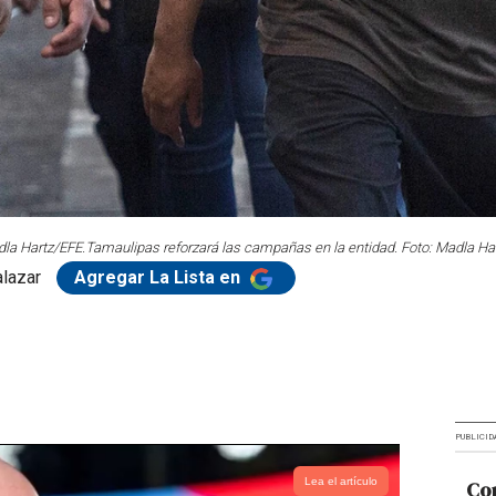
dla Hartz/EFE.
Tamaulipas reforzará las campañas en la entidad. Foto: Madla Ha
lazar
Agregar La Lista en
PUBLICID
Lea el artículo
Cor