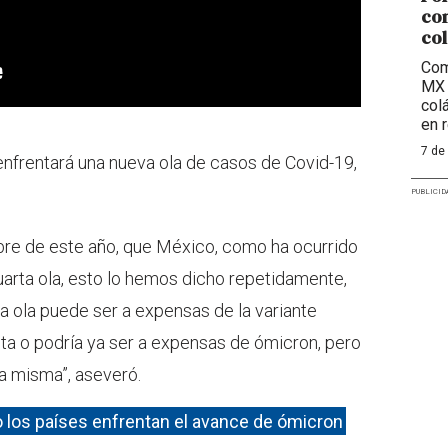
com
col
Com
MX 
col
en 
7 de
enfrentará una nueva ola de casos de Covid-19,
PUBLICID
re de este año, que México, como ha ocurrido
uarta ola, esto lo hemos dicho repetidamente,
a ola puede ser a expensas de la variante
ta o podría ya ser a expensas de ómicron, pero
la misma”, aseveró.
 los países enfrentan el avance de ómicron