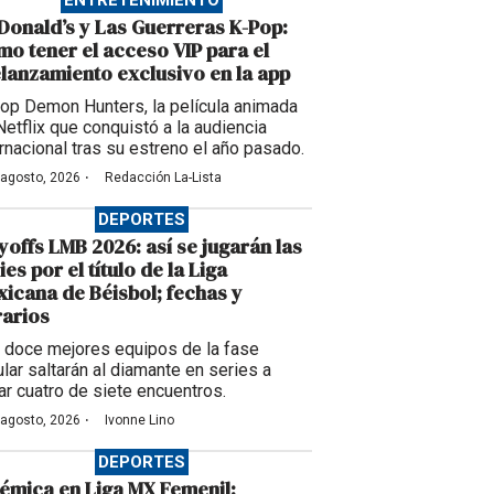
ENTRETENIMIENTO
onald’s y Las Guerreras K-Pop:
o tener el acceso VIP para el
lanzamiento exclusivo en la app
op Demon Hunters, la película animada
Netflix que conquistó a la audiencia
ernacional tras su estreno el año pasado.
·
 agosto, 2026
Redacción La-Lista
DEPORTES
yoffs LMB 2026: así se jugarán las
ies por el título de la Liga
icana de Béisbol; fechas y
arios
 doce mejores equipos de la fase
ular saltarán al diamante en series a
ar cuatro de siete encuentros.
·
 agosto, 2026
Ivonne Lino
DEPORTES
émica en Liga MX Femenil: