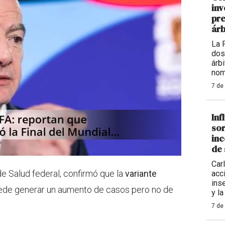
inv
pre
árb
La 
dos
árb
nom
7 de
Inf
sor
inc
de 
Carl
de Salud federal, confirmó que la
variante
acc
ins
ede generar un aumento de casos pero no de
y la
7 de