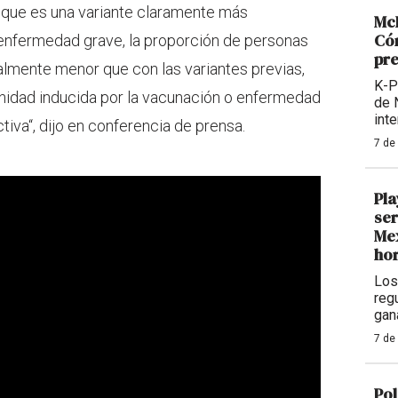
 que es una variante claramente más
McD
Cóm
enfermedad grave, la proporción de personas
pre
lmente menor que con las variantes previas,
K-P
munidad inducida por la vacunación o enfermedad
de 
int
iva“, dijo en conferencia de prensa.
7 de
Pla
ser
Mex
hor
Los
reg
gan
7 de
Pol