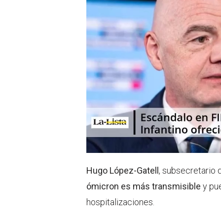
p
Hugo López-Gatell
, subsecretario 
ómicron es más transmisible
y pu
hospitalizaciones.