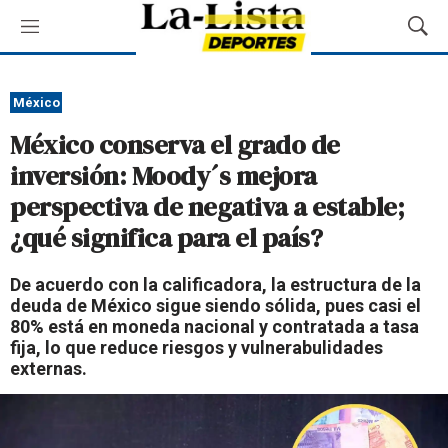
M
M
e
o
n
s
ú
t
México
r
México conserva el grado de
a
r
inversión: Moody´s mejora
B
perspectiva de negativa a estable;
ú
s
¿qué significa para el país?
q
u
De acuerdo con la calificadora, la estructura de la
e
deuda de México sigue siendo sólida, pues casi el
d
80% está en moneda nacional y contratada a tasa
a
fija, lo que reduce riesgos y vulnerabulidades
externas.