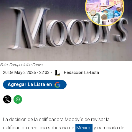
Foto: Composición Canva
20 De Mayo, 2026 - 22:03
•
Redacción La-Lista
Agregar La Lista en
T
W
w
h
i
a
La decisión de la calificadora Moody´s de revisar la
t
t
t
s
calificación crediticia soberana de
México
y cambiarla de