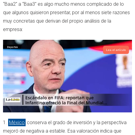
e
a
“Baa2" a “Baa3" es algo mucho menos complicado de lo
r
p
que algunos quisieron presentar, por al menos siete razones
p
muy concretas que derivan del propio análisis de la
empresa:
Lea el artículo
1.⁠ ⁠
México
conserva el grado de inversión y la perspectiva
mejoró de negativa a estable. Esa valoración indica que