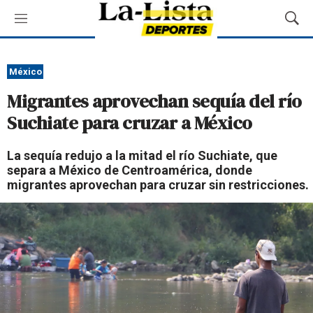
M
M
e
o
n
s
ú
t
México
r
Migrantes aprovechan sequía del río
a
r
Suchiate para cruzar a México
B
ú
La sequía redujo a la mitad el río Suchiate, que
s
separa a México de Centroamérica, donde
q
migrantes aprovechan para cruzar sin restricciones.
u
e
d
a