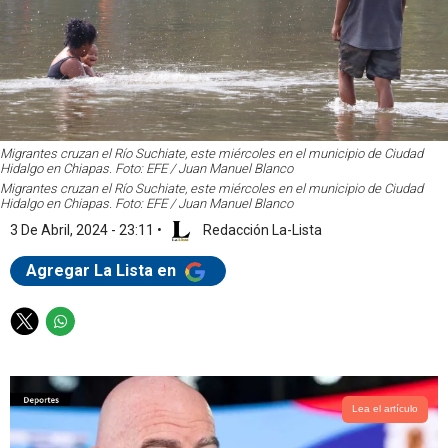
Migrantes cruzan el Río Suchiate, este miércoles en el municipio de Ciudad
Hidalgo en Chiapas. Foto: EFE / Juan Manuel Blanco
Migrantes cruzan el Río Suchiate, este miércoles en el municipio de Ciudad
Hidalgo en Chiapas. Foto: EFE / Juan Manuel Blanco
3 De Abril, 2024 - 23:11
•
Redacción La-Lista
Agregar La Lista en
T
W
w
h
i
a
t
t
t
s
Lea el artículo
e
a