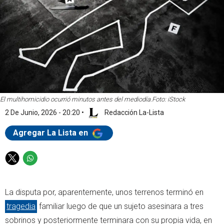
El multihomicidio ocurrió minutos antes del mediodía.
Foto: iStock
2 De Junio, 2026 - 20:20
•
Redacción La-Lista
Agregar La Lista en
T
W
w
h
i
a
La disputa por, aparentemente, unos terrenos terminó en
t
t
t
s
tragedia
familiar luego de que un sujeto asesinara a tres
e
a
sobrinos y posteriormente terminara con su propia vida, en