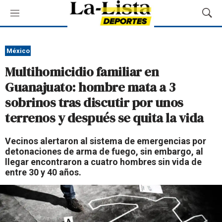
M
M
e
o
n
s
ú
t
México
r
Multihomicidio familiar en
a
r
Guanajuato: hombre mata a 3
B
sobrinos tras discutir por unos
ú
s
terrenos y después se quita la vida
q
u
Vecinos alertaron al sistema de emergencias por
e
detonaciones de arma de fuego, sin embargo, al
d
llegar encontraron a cuatro hombres sin vida de
a
entre 30 y 40 años.