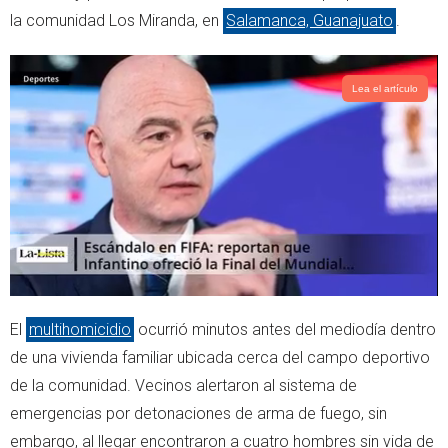
r
p
la comunidad Los Miranda, en
Salamanca, Guanajuato
.
p
Lea el artículo
El
multihomicidio
ocurrió minutos antes del mediodía dentro
de una vivienda familiar ubicada cerca del campo deportivo
de la comunidad. Vecinos alertaron al sistema de
emergencias por detonaciones de arma de fuego, sin
embargo, al llegar encontraron a cuatro hombres sin vida de