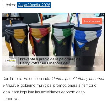
r
p
próxima
Copa Mundial 2026
.
p
Lea el artículo
Con la iniciativa denominada
“Juntos por el futbol y por amor
a Neza”
, el gobierno municipal promocionará al territorio
local para impulsar las actividades económicas y
deportivas.