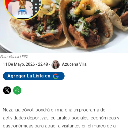
Foto: iStock | FIFA
11 De Mayo, 2026 - 22:48
•
Azucena Villa
Agregar La Lista en
T
W
w
h
i
a
Nezahualcóyotl pondrá en marcha un programa de
t
t
t
s
actividades deportivas, culturales, sociales, económicas y
e
a
gastronómicas para atraer a visitantes en el marco de al