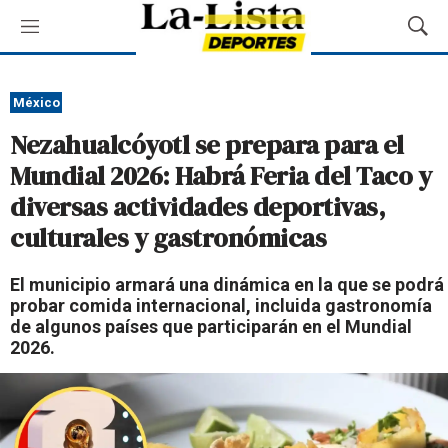
M
M
e
o
n
s
ú
t
México
r
Nezahualcóyotl se prepara para el
a
r
Mundial 2026: Habrá Feria del Taco y
B
diversas actividades deportivas,
ú
s
culturales y gastronómicas
q
u
El municipio armará una dinámica en la que se podrá
e
probar comida internacional, incluida gastronomía
d
de algunos países que participarán en el Mundial
a
2026.