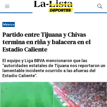
M
M
e
o
n
s
ú
t
México
r
Partido entre Tijuana y Chivas
a
r
termina en riña y balacera en el
B
Estadio Caliente
ú
s
q
El equipo y Liga BBVA mencionaron que las
u
"autoridades estatales de Tijuana nos reportaron un
e
lamentable incidente ocurrido a las afueras del
d
Estadio Caliente".
a