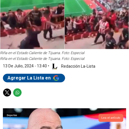
Riña en el Estado Caliente de Tijuana. Foto: Especial
Riña en el Estado Caliente de Tijuana. Foto: Especial
13 De Julio, 2024 - 13:40
•
Redacción La-Lista
Agregar La Lista en
T
W
w
h
i
a
t
t
t
s
Lea el artículo
e
a