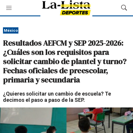
M
M
e
o
n
s
ú
t
México
r
Resultados AEFCM y SEP 2025-2026:
a
r
¿Cuáles son los requisitos para
B
solicitar cambio de plantel y turno?
ú
s
Fechas oficiales de preescolar,
q
primaria y secundaria
u
e
d
¿Quieres solicitar un cambio de escuela? Te
a
decimos el paso a paso de la SEP.