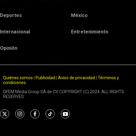
Deportes
México
Internacional
Entretenimiento
Opinión
Quiénes somos
|
Publicidad
|
Aviso de privacidad
|
Términos y
condiciones
OFEM Media Group SA de CV COPYRIGHT (C) 2024. ALL RIGHTS
RESERVED.
t
i
f
t
y
w
n
a
i
o
i
s
c
k
u
t
t
e
t
t