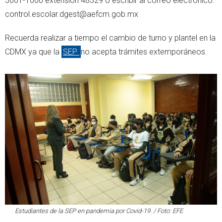
3601-1000 extensión 48329 o escribir al correo electrónico:
control.escolar.dgest@aefcm.gob.mx
Recuerda realizar a tiempo el cambio de turno y plantel en la
CDMX ya que la
SEP
no acepta trámites extemporáneos.
Estudiantes de la SEP en pandemia por Covid-19. / Foto: EFE