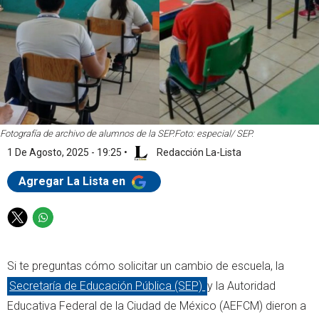
Fotografía de archivo de alumnos de la SEP.
Foto: especial/ SEP.
1 De Agosto, 2025 - 19:25
•
Redacción La-Lista
Agregar La Lista en
T
W
w
h
i
a
Si te preguntas cómo solicitar un cambio de escuela, la
t
t
t
s
Secretaría de Educación Pública (SEP)
y la Autoridad
e
a
Educativa Federal de la Ciudad de México (AEFCM) dieron a
r
p