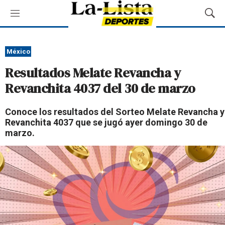
M
M
e
o
n
s
ú
t
México
r
Resultados Melate Revancha y
a
r
Revanchita 4037 del 30 de marzo
B
ú
Conoce los resultados del Sorteo Melate Revancha y
s
Revanchita 4037 que se jugó ayer domingo 30 de
q
marzo.
u
e
d
a