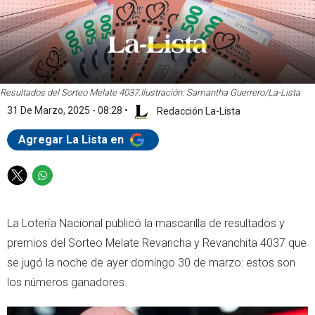
Resultados del Sorteo Melate 4037.
Ilustración: Samantha Guerrero/La-Lista
31 De Marzo, 2025 - 08:28
•
Redacción La-Lista
Agregar La Lista en
T
W
w
h
i
a
La Lotería Nacional publicó la mascarilla de resultados y
t
t
t
s
premios del Sorteo Melate Revancha y Revanchita 4037 que
e
a
se jugó la noche de ayer domingo 30 de marzo: estos son
r
p
los números ganadores.
p