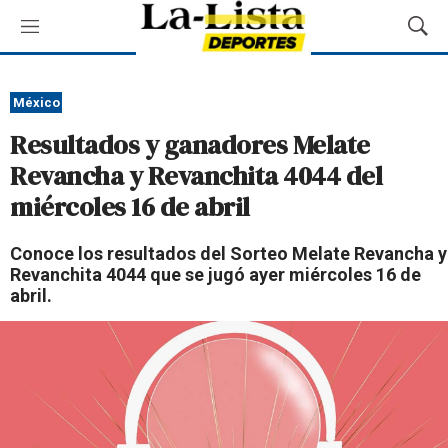
M
M
e
o
n
s
ú
t
México
r
Resultados y ganadores Melate
a
r
Revancha y Revanchita 4044 del
B
miércoles 16 de abril
ú
s
q
Conoce los resultados del Sorteo Melate Revancha y
u
Revanchita 4044 que se jugó ayer miércoles 16 de
e
abril.
d
a