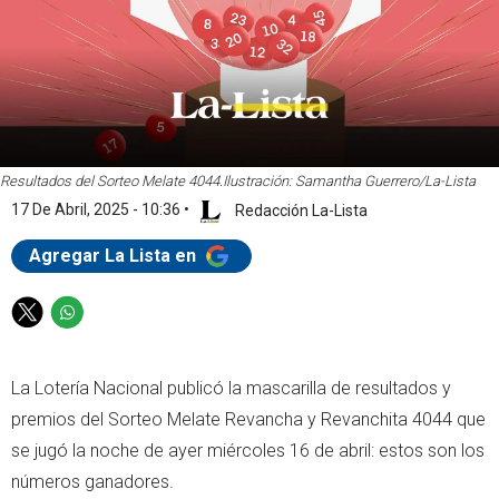
Resultados del Sorteo Melate 4044.
Ilustración: Samantha Guerrero/La-Lista
17 De Abril, 2025 - 10:36
•
Redacción La-Lista
Agregar La Lista en
T
W
w
h
i
a
La Lotería Nacional publicó la mascarilla de resultados y
t
t
t
s
premios del Sorteo Melate Revancha y Revanchita 4044 que
e
a
se jugó la noche de ayer miércoles 16 de abril: estos son los
r
p
números ganadores.
p