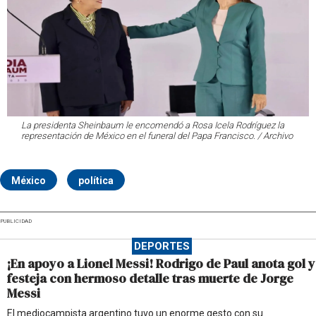
La presidenta Sheinbaum le encomendó a Rosa Icela Rodríguez la
representación de México en el funeral del Papa Francisco. / Archivo
México
política
PUBLICIDAD
DEPORTES
¡En apoyo a Lionel Messi! Rodrigo de Paul anota gol y
festeja con hermoso detalle tras muerte de Jorge
Messi
El mediocampista argentino tuvo un enorme gesto con su