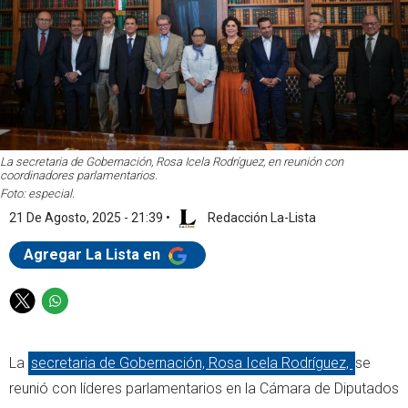
La secretaria de Gobernación, Rosa Icela Rodríguez, en reunión con
coordinadores parlamentarios.
Foto: especial.
21 De Agosto, 2025 - 21:39
•
Redacción La-Lista
Agregar La Lista en
T
W
w
h
i
a
La
secretaria de Gobernación, Rosa Icela Rodríguez,
se
t
t
t
s
reunió con líderes parlamentarios en la Cámara de Diputados
e
a