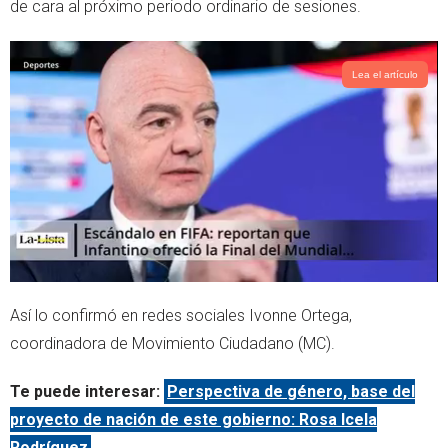
de cara al próximo periodo ordinario de sesiones.
r
p
p
Lea el artículo
Así lo confirmó en redes sociales Ivonne Ortega,
coordinadora de Movimiento Ciudadano (MC).
Te puede interesar:
Perspectiva de género, base del
proyecto de nación de este gobierno: Rosa Icela
Rodríguez