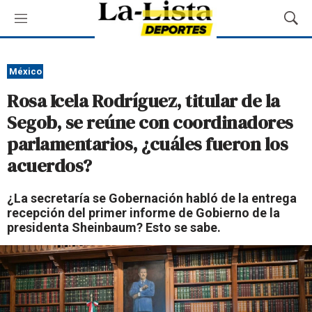
M
M
e
o
n
s
ú
t
México
r
Rosa Icela Rodríguez, titular de la
a
r
Segob, se reúne con coordinadores
B
parlamentarios, ¿cuáles fueron los
ú
s
acuerdos?
q
u
¿La secretaría se Gobernación habló de la entrega
e
recepción del primer informe de Gobierno de la
d
presidenta Sheinbaum? Esto se sabe.
a