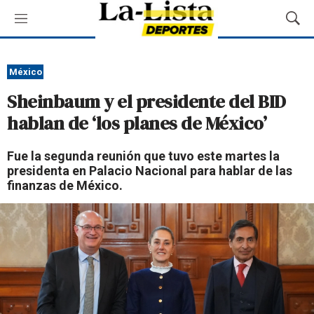
M
M
e
o
n
s
ú
t
México
r
Sheinbaum y el presidente del BID
a
r
hablan de ‘los planes de México’
B
ú
Fue la segunda reunión que tuvo este martes la
s
presidenta en Palacio Nacional para hablar de las
q
finanzas de México.
u
e
d
a