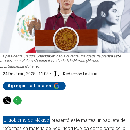
La presidenta Claudia Sheinbaum habla durante una rueda de prensa este
martes, en el Palacio Nacional, en Ciudad de México (México).
EFE/Sáshenka Gutiérrez.
24 De Junio, 2025 - 11:05
•
Redacción La-Lista
Agregar La Lista en
T
W
w
h
i
a
El gobierno de México
presentó este martes un paquete de
t
t
t
s
reformas en materia de Seguridad Pública como parte de la