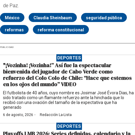
de Paz.
México
Claudia Sheinbaum
seguridad pública
reformas
reforma constitucional
PUBLICIDAD
DEPORTES
"¡Vozinha! ¡Vozinha!” Así fue la espectacular
bienvenida del jugador de Cabo Verde como
refuerzo del Colo Colo de Chile: “Hace que estemos
en los ojos del mundo” VIDEO
El futbolista de 40 años, cuyo nombre es Josimar José Évora Dias, ha
sido tratado como un flamante refuerzo ante la hinchada que lo
recibió con una ovación del tamaño de la expectativa que ha
generado
·
6 de agosto, 2026
Redacción La-Lista
DEPORTES
Playoffs LMB 2026: Series definidas, calendario y la