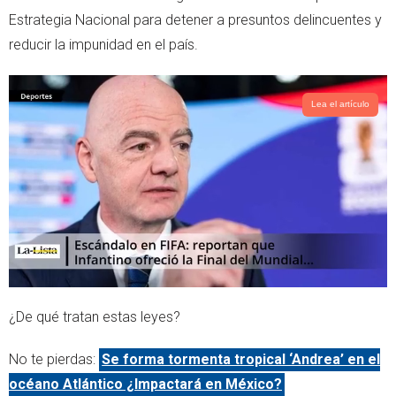
e
a
Estrategia Nacional para detener a presuntos delincuentes y
r
p
reducir la impunidad en el país.
p
Lea el artículo
¿De qué tratan estas leyes?
No te pierdas:
Se forma tormenta tropical ‘Andrea’ en el
océano Atlántico ¿Impactará en México?