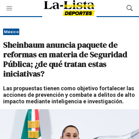
M
M
e
o
n
s
ú
t
México
r
Sheinbaum anuncia paquete de
a
r
reformas en materia de Seguridad
B
Pública; ¿de qué tratan estas
ú
s
iniciativas?
q
u
Las propuestas tienen como objetivo fortalecer las
e
acciones de prevención y combate a delitos de alto
d
impacto mediante inteligencia e investigación.
a