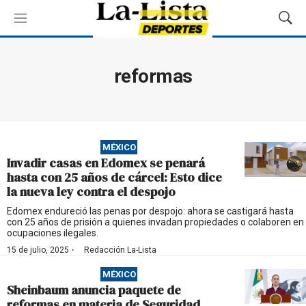
M
M
e
o
n
s
ú
t
reformas
r
a
r
B
ú
MÉXICO
s
Invadir casas en Edomex se penará
q
hasta con 25 años de cárcel: Esto dice
u
la nueva ley contra el despojo
e
d
Edomex endureció las penas por despojo: ahora se castigará hasta
con 25 años de prisión a quienes invadan propiedades o colaboren en
a
ocupaciones ilegales.
·
15 de julio, 2025
Redacción La-Lista
MÉXICO
Sheinbaum anuncia paquete de
reformas en materia de Seguridad