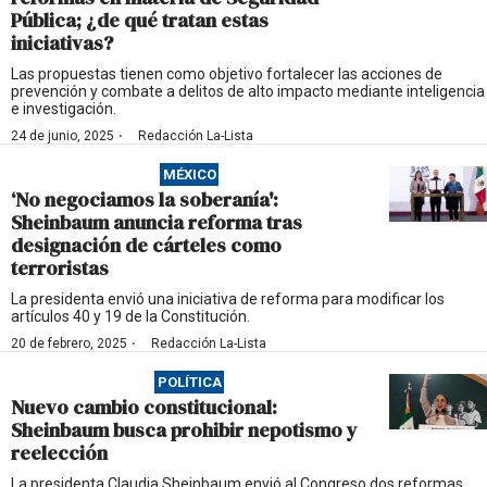
Pública; ¿de qué tratan estas
iniciativas?
Las propuestas tienen como objetivo fortalecer las acciones de
prevención y combate a delitos de alto impacto mediante inteligencia
e investigación.
·
24 de junio, 2025
Redacción La-Lista
MÉXICO
‘No negociamos la soberanía':
Sheinbaum anuncia reforma tras
designación de cárteles como
terroristas
La presidenta envió una iniciativa de reforma para modificar los
artículos 40 y 19 de la Constitución.
·
20 de febrero, 2025
Redacción La-Lista
POLÍTICA
Nuevo cambio constitucional:
Sheinbaum busca prohibir nepotismo y
reelección
La presidenta Claudia Sheinbaum envió al Congreso dos reformas