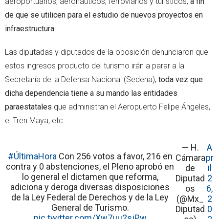
aeroportuarios, aeronáuticos, ferroviarios y turísticos,
a fin
de que se utilicen para el estudio de nuevos proyectos en
infraestructura.
Las diputadas y diputados de la oposición denunciaron que
estos ingresos producto del turismo irán a parar a la
Secretaría de la Defensa Nacional (Sedena),
toda vez que
dicha dependencia tiene a su mando las entidades
paraestatales
que administran el Aeropuerto Felipe Ángeles,
el Tren Maya, etc.
— H.
A
#ÚltimaHora
Con 256 votos a favor, 216 en
Cámara
pr
contra y 0 abstenciones, el Pleno aprobó en
de
il
lo general el dictamen que reforma,
Diputad
2
adiciona y deroga diversas disposiciones
os
6,
de la Ley Federal de Derechos y de la Ley
(@Mx_
2
General de Turismo.
Diputad
0
pic.twitter.com/Xw7uu2sjPw