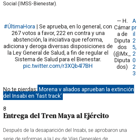
Social (IMSS-Bienestar).
— H.
A
#ÚltimaHora
| Se aprueba, en lo general, con
Cámar
pr
267 votos a favor, 222 en contra y una
a de
il
abstención, la iniciativa que reforma,
Diputa
2
adiciona y deroga diversas disposiciones de
dos
5,
la Ley General de Salud, a fin de regular el
(@Mx_
2
Sistema de Salud para el Bienestar.
Diputa
0
pic.twitter.com/r3XQb4l7BH
dos)
2
3
No te pierdas:
Morena y aliados aprueban la extinción
del Insabi en ‘fast track’
8
Entrega del Tren Maya al Ejército
Después de la desaparición del Insabi, se aprobaron una
serie de reformas a la Ley de Vías Generales de