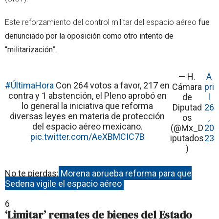
Este reforzamiento del control militar del espacio aéreo
fue
denunciado por la oposición como otro intento de
“militarización”.
— H.
A
#ÚltimaHora
Con 264 votos a favor, 217 en
Cámara
pri
contra y 1 abstención, el Pleno aprobó en
de
l
lo general la iniciativa que reforma
Diputad
26
diversas leyes en materia de protección
os
,
del espacio aéreo mexicano.
(@Mx_D
20
pic.twitter.com/AeXBMCIC7B
iputados
23
)
No te pierdas:
Morena aprueba reforma para que
Sedena vigile el espacio aéreo
6
‘Limitar’ remates de bienes del Estado