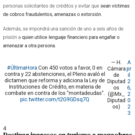
personas solicitantes de créditos y evitar que
sean víctimas
de cobros fraudulentos, amenazas o extorsión.
Además, se impondrá una sanción de uno a seis años de
prisión a
quien utilice lenguaje financiero para engañar o
amenazar a otra persona.
— H.
A
#ÚltimaHora
Con 450 votos a favor, 0 en
Cámara
pr
contra y 22 abstenciones, el Pleno avaló el
de
il
dictamen que reforma y adiciona la Ley de
Diputad
2
Instituciones de Crédito, en materia de
os
6,
combate en contra de los "montadeudas".
(@Mx_
2
pic.twitter.com/t2G9GDsq7Q
Diputad
0
os)
2
3
4