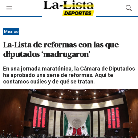
M
M
e
o
n
s
ú
t
México
r
La-Lista de reformas con las que
a
r
diputados ‘madrugaron’
B
ú
En una jornada maratónica, la Cámara de Diputados
s
ha aprobado una serie de reformas. Aquí te
q
contamos cuáles y de qué se tratan.
u
e
d
a