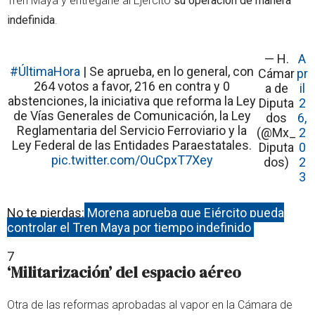
Tren Maya y entregarle al Ejército
su operación de manera
indefinida
.
— H.
A
#ÚltimaHora
| Se aprueba, en lo general, con
Cámar
pr
264 votos a favor, 216 en contra y 0
a de
il
abstenciones, la iniciativa que reforma la Ley
Diputa
2
de Vías Generales de Comunicación, la Ley
dos
6,
Reglamentaria del Servicio Ferroviario y la
(@Mx_
2
Ley Federal de las Entidades Paraestatales.
Diputa
0
pic.twitter.com/OuCpxT7Xey
dos)
2
3
No te pierdas:
Morena aprueba que Ejército pueda
controlar el Tren Maya por tiempo indefinido
7
‘Militarización’ del espacio aéreo
Otra de las reformas aprobadas al vapor en la Cámara de