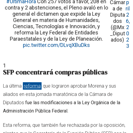
#ÚltimaHora
Con 257 votos a favor, 208 en
Cámar
p
contra y 2 abstenciones, el Pleno avaló en lo
a de
ril
general el dictamen que expide la Ley
Diputa
2
General en materia de Humanidades,
dos
6,
Ciencias, Tecnologías e Innovación, y
(@Mx
2
reforma la Ley Federal de Entidades
_Diput
0
Paraestatales y de la Ley de Planeación.
ados)
2
pic.twitter.com/DLvqXBuDks
3
1
SFP concentrará compras públicas
La última
reforma
que lograron aprobar Morena y sus
aliados en esta jornada maratónica de la Cámara de
Diputados
fue las modificaciones a la Ley Orgánica de la
Administración Pública Federal.
Esta reforma, que también fue rechazada por la oposición,