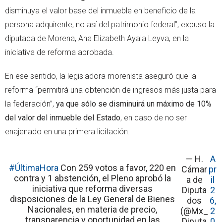
disminuya el valor base del inmueble en beneficio de la
persona adquirente, no así del patrimonio federal”, expuso la
diputada de Morena, Ana Elizabeth Ayala Leyva, en la
iniciativa de reforma aprobada.
En ese sentido, la legisladora morenista aseguró que la
reforma “permitirá una obtención de ingresos más justa para
la federación”,
ya que sólo se disminuirá un máximo de 10%
del valor del inmueble del Estado
, en caso de no ser
enajenado en una primera licitación.
— H.
A
#ÚltimaHora
Con 259 votos a favor, 220 en
Cámar
pr
contra y 1 abstención, el Pleno aprobó la
a de
il
iniciativa que reforma diversas
Diputa
2
disposiciones de la Ley General de Bienes
dos
6,
Nacionales, en materia de precio,
(@Mx_
2
transparencia y oportunidad en las
Diputa
0