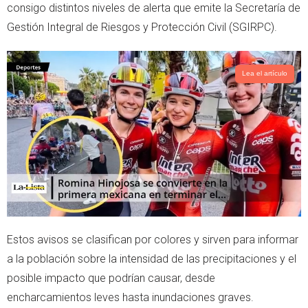
t
s
consigo distintos niveles de alerta que emite la Secretaría de
e
a
Gestión Integral de Riesgos y Protección Civil (SGIRPC).
r
p
p
Lea el artículo
Estos avisos se clasifican por colores y sirven para informar
a la población sobre la intensidad de las precipitaciones y el
posible impacto que podrían causar, desde
encharcamientos leves hasta inundaciones graves.