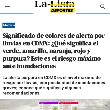
M
M
e
o
n
s
ú
t
México
r
Significado de colores de alerta por
a
r
lluvias en CDMX: ¿Qué significa el
B
verde, amarillo, naranja, rojo y
ú
s
purpura? Este es el riesgo máximo
q
ante inundaciones
u
e
d
La alerta púrpura en CDMX es el nivel máximo de
a
riesgo por lluvias, con posibilidad de inundaciones
graves; conoce qué significa y algunas
recomendaciones.