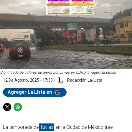
Significado de colores de alerta por lluvias en CDMX.
Imagen: Especial
12 De Agosto, 2025 - 17:33
•
Redacción La-Lista
Agregar La Lista en
T
W
w
h
i
a
La temporada de
lluvias
en la Ciudad de México trae
t
t