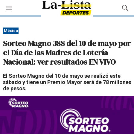
M
M
e
o
n
s
ú
t
México
r
Sorteo Magno 388 del 10 de mayo por
a
r
el Día de las Madres de Lotería
B
Nacional: ver resultados EN VIVO
ú
s
q
El Sorteo Magno del 10 de mayo se realizó este
u
sábado y tiene un Premio Mayor será de 78 millones
e
de pesos.
d
a