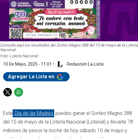
Consulta aquí los resultados del Sorteo Magno 388 del 10 de mayo de la Lotería
Nacional.
Foto: Lotería Nacional.
10 De Mayo, 2025 - 11:01
•
Redacción La-Lista
Agregar La Lista en
T
W
w
h
i
a
Este
Día de las Madres
puedes ganar el Sorteo Magno 388
t
t
t
s
del 10 de mayo de la Lotería Nacional (Lotenal) y llevarte 78
e
a
millones de pesos la noche de hoy sábado 10 de mayo y
r
p