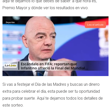
aquí te dejamos lo que debes de saber: a qué hora es,
p
Premio Mayor y dónde ver los resultados en vivo.
Lea el artículo
Si vas a festejar el Día de las Madres y buscas un dinero
extra para celebrar el día, esta puede ser tu oportunidad
para probar suerte. Aquí te dejamos todos los detalles de
este sorteo.