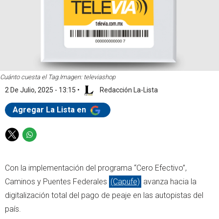
Cuánto cuesta el Tag.
Imagen: televiashop
2 De Julio, 2025 - 13:15
•
Redacción La-Lista
Agregar La Lista en
T
W
w
h
i
a
Con la implementación del programa “Cero Efectivo”,
t
t
t
s
Caminos y Puentes Federales
(Capufe)
avanza hacia la
e
a
digitalización total del pago de peaje en las autopistas del
r
p
país.
p