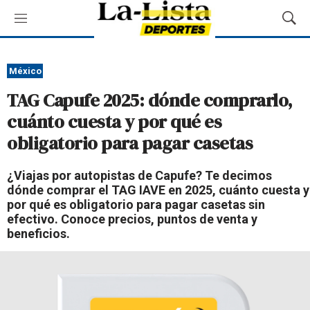
M
M
e
o
n
s
ú
t
México
r
TAG Capufe 2025: dónde comprarlo,
a
r
cuánto cuesta y por qué es
B
obligatorio para pagar casetas
ú
s
q
¿Viajas por autopistas de Capufe? Te decimos
u
dónde comprar el TAG IAVE en 2025, cuánto cuesta y
e
por qué es obligatorio para pagar casetas sin
d
efectivo. Conoce precios, puntos de venta y
a
beneficios.