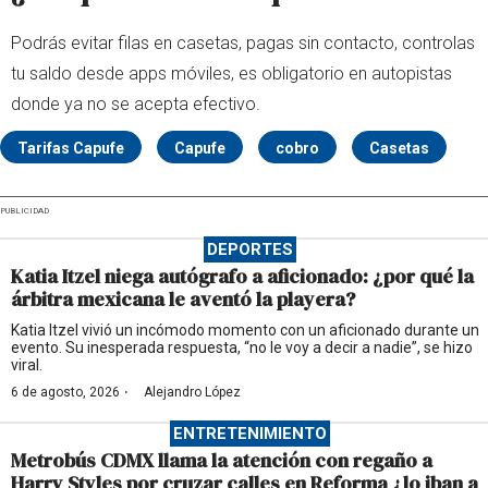
Podrás evitar filas en casetas, pagas sin contacto, controlas
tu saldo desde apps móviles, es obligatorio en autopistas
donde ya no se acepta efectivo.
Tarifas Capufe
Capufe
cobro
Casetas
PUBLICIDAD
DEPORTES
Katia Itzel niega autógrafo a aficionado: ¿por qué la
árbitra mexicana le aventó la playera?
Katia Itzel vivió un incómodo momento con un aficionado durante un
evento. Su inesperada respuesta, “no le voy a decir a nadie”, se hizo
viral.
·
6 de agosto, 2026
Alejandro López
ENTRETENIMIENTO
Metrobús CDMX llama la atención con regaño a
Harry Styles por cruzar calles en Reforma ¿lo iban a