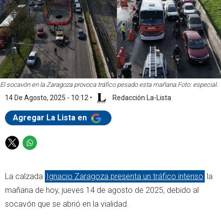
El socavón en la Zaragoza provoca tráfico pesado esta mañana.
Foto: especial.
14 De Agosto, 2025 - 10:12
•
Redacción La-Lista
Agregar La Lista en
T
W
w
h
i
a
La calzada
Ignacio Zaragoza presenta un tráfico intenso
la
t
t
t
s
mañana de hoy, jueves 14 de agosto de 2025, debido al
e
a
socavón que se abrió en la vialidad.
r
p
p