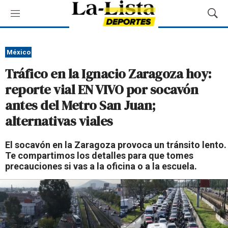
M
M
e
o
n
s
ú
t
México
r
Tráfico en la Ignacio Zaragoza hoy:
a
r
reporte vial EN VIVO por socavón
B
antes del Metro San Juan;
ú
s
alternativas viales
q
u
El socavón en la Zaragoza provoca un tránsito lento.
e
Te compartimos los detalles para que tomes
d
precauciones si vas a la oficina o a la escuela.
a