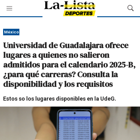
M
M
e
o
n
s
ú
t
México
r
Universidad de Guadalajara ofrece
a
r
lugares a quienes no salieron
B
admitidos para el calendario 2025-B,
ú
s
¿para qué carreras? Consulta la
q
disponibilidad y los requisitos
u
e
d
Estos so los lugares disponibles en la UdeG.
a