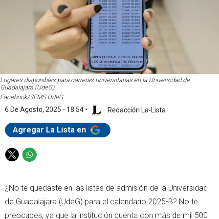
Lugares disponibles para carreras universitarias en la Universidad de
Guadalajara (UdeG).
Facebook/SEMS UdeG.
6 De Agosto, 2025 - 18:54
•
Redacción La-Lista
Agregar La Lista en
T
W
w
h
i
a
¿No te quedaste en las listas de admisión de la Universidad
t
t
t
s
de Guadalajara (UdeG) para el calendario 2025-B? No te
e
a
preocupes, ya que la institución cuenta con más de mil 500