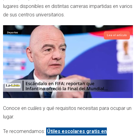
r
p
lugares disponibles en distintas carreras impartidas en varios
p
de sus centros universitarios.
Lea el artículo
Conoce en cuáles y qué requisitos necesitas para ocupar un
lugar.
Te recomendamos:
Útiles escolares gratis en