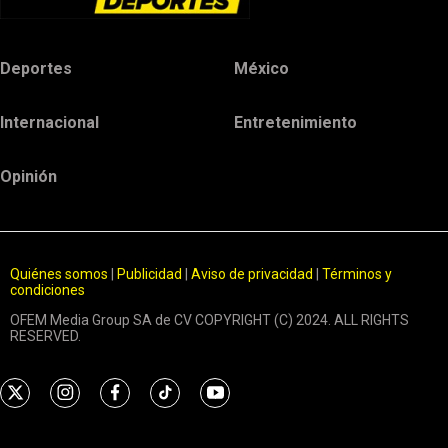
Deportes
México
Internacional
Entretenimiento
Opinión
Quiénes somos
|
Publicidad
|
Aviso de privacidad
|
Términos y
condiciones
OFEM Media Group SA de CV COPYRIGHT (C) 2024. ALL RIGHTS
RESERVED.
t
i
f
t
y
w
n
a
i
o
i
s
c
k
u