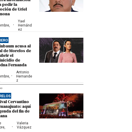
 pedir la
oción de Uriel
mona
Yael
·
embre,
Hernánd
2
ez
NERO
inbaum acusa al
al de Morelos de
brir el
inicidio de
adna Fernanda
Antonio
·
embre,
Hernande
2
z
AD
RELOS
ival Cervantino
Guanajuato: aquí
genda del fin de
ana
e
Valeria
·
bre,
Vázquez
2