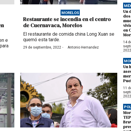
MÉ
Un 
MORELOS
dos
Restaurante se incendia en el centro
mue
en
de Cuernavaca, Morelos
viv
en 
El restaurante de comida china Long Xuan se
Mor
quemó esta tarde.
en e
14 d
para
sept
·
29 de septiembre, 2022
Antonio Hernandez
202
MO
Un 
ase
mer
Pue
11 d
sept
202
POL
More
TEPJ
Bra
pre