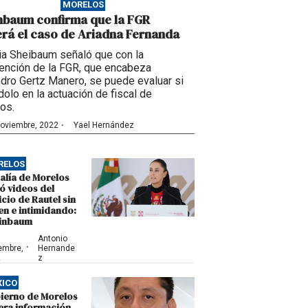
MORELOS
nbaum confirma que la FGR
erá el caso de Ariadna Fernanda
ia Sheibaum señaló que con la
vención de la FGR, que encabeza
ndro Gertz Manero, se puede evaluar si
olo en la actuación de fiscal de
os.
·
noviembre, 2022
Yael Hernández
RELOS
alía de Morelos
ó videos del
icio de Rautel sin
en e intimidando:
inbaum
Antonio
·
embre,
Hernande
2
z
XICO
ierno de Morelos
era información