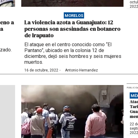
octu
202
MORELOS
reno a
La violencia azota a Guanajuato: 12
na
personas son asesinadas en botanero
de Irapuato
El ataque en el centro conocido como “El
azado.
Pantano”, ubicado en la colonia 12 de
diciembre, dejó seis hombres y seis mujeres
muertos.
·
16 de octubre, 2022
Antonio Hernandez
PUBLICID
MÉ
Ataq
Tar
Guan
men
22 d
sept
202