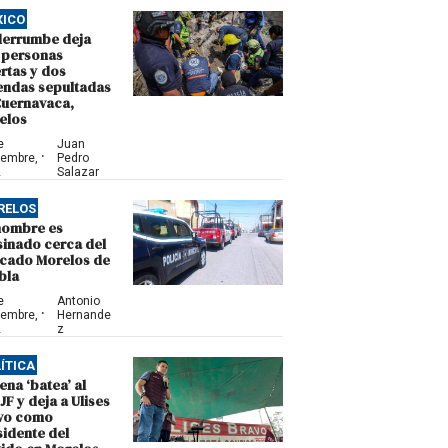
XICO
derrumbe deja
 personas
rtas y dos
iendas sepultadas
Cuernavaca,
elos
e
Juan
·
iembre,
Pedro
2
Salazar
RELOS
hombre es
sinado cerca del
cado Morelos de
bla
e
Antonio
·
iembre,
Hernande
2
z
ÍTICA
na ‘batea’ al
F y deja a Ulises
vo como
sidente del