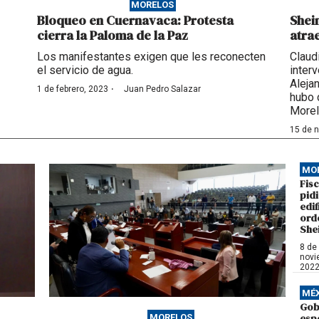
MORELOS
Bloqueo en Cuernavaca: Protesta
Shei
cierra la Paloma de la Paz
atra
Los manifestantes exigen que les reconecten
Claud
el servicio de agua.
inter
Aleja
·
1 de febrero, 2023
Juan Pedro Salazar
hubo d
Morel
15 de 
MO
Fisc
pidi
edif
ord
She
8 de
novi
202
MÉ
Gob
MORELOS
esp