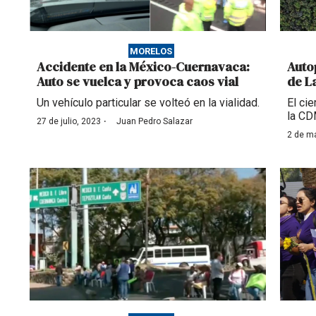
MORELOS
Accidente en la México-Cuernavaca:
Auto
Auto se vuelca y provoca caos vial
de L
Un vehículo particular se volteó en la vialidad.
El cie
la CD
·
27 de julio, 2023
Juan Pedro Salazar
2 de m