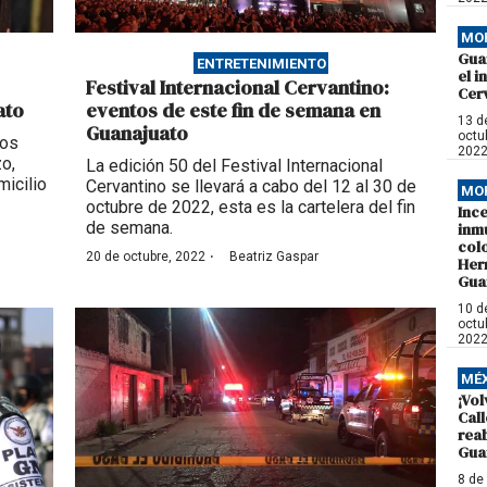
MO
Gua
ENTRETENIMIENTO
el i
Festival Internacional Cervantino:
Cer
ato
eventos de este fin de semana en
13 d
Guanajuato
octu
los
202
o,
La edición 50 del Festival Internacional
icilio
Cervantino se llevará a cabo del 12 al 30 de
MO
octubre de 2022, esta es la cartelera del fin
Inc
de semana.
inm
colo
·
20 de octubre, 2022
Beatriz Gaspar
Her
Gua
10 d
octu
202
MÉ
¡Vol
Call
rea
Gua
8 de