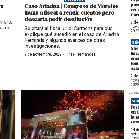
para
su
Caso Ariadna | Congreso de Morelos
rem
llama a fiscal a rendir cuentas pero
Car
descarta pedir destitución
emefo,
8 de
novi
sa de
Se citará al fiscal Uriel Carmona para que
202
explique qué sucedió en el caso de Ariadna
Fernanda y algunos avances de otras
GÉ
investigaciones.
She
fisc
·
9 de noviembre, 2022
Yael Hernández
encu
fem
Ari
7 de
novi
202
PUBLICID
MO
Fest
en 
la a
sem
14 d
octu
202