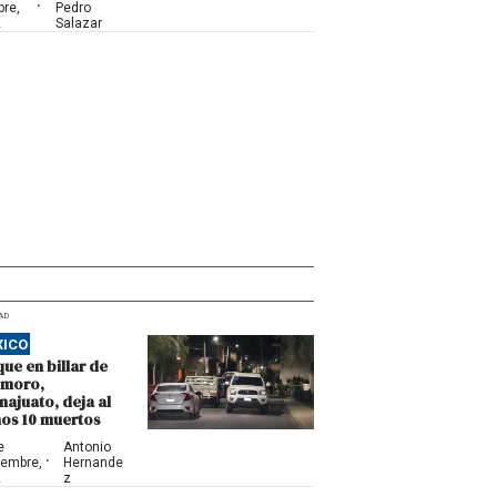
·
bre,
Pedro
2
Salazar
AD
XICO
ue en billar de
imoro,
ajuato, deja al
os 10 muertos
e
Antonio
·
iembre,
Hernande
2
z