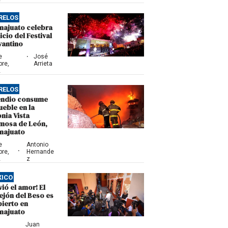
RELOS
najuato celebra
nicio del Festival
vantino
·
e
José
bre,
Arrieta
2
RELOS
endio consume
ueble en la
nia Vista
mosa de León,
najuato
e
Antonio
·
bre,
Hernande
2
z
XICO
vió el amor! El
ejón del Beso es
bierto en
najuato
Juan