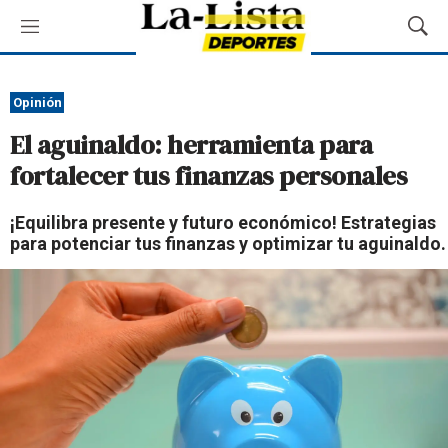
M
M
e
o
n
s
ú
t
Opinión
r
El aguinaldo: herramienta para
a
r
fortalecer tus finanzas personales
B
ú
¡Equilibra presente y futuro económico! Estrategias
s
para potenciar tus finanzas y optimizar tu aguinaldo.
q
u
e
d
a