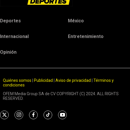
Deportes
México
Internacional
Entretenimiento
Opinión
Quiénes somos
|
Publicidad
|
Aviso de privacidad
|
Términos y
condiciones
OFEM Media Group SA de CV COPYRIGHT (C) 2024. ALL RIGHTS
RESERVED.
t
i
f
t
y
w
n
a
i
o
i
s
c
k
u