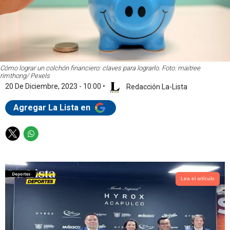
Cómo lograr un colchón financiero: claves para lograrlo. Foto: maitree
rimthong/ Pexels
20 De Diciembre, 2023 - 10:00
•
Redacción La-Lista
Agregar La Lista en
T
W
w
h
i
a
t
t
t
s
Lea el artículo
e
a
r
p
p