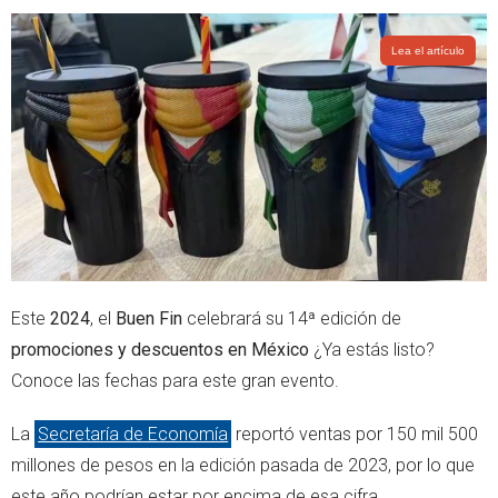
i
a
t
t
t
s
Lea el artículo
e
a
r
p
p
Este
2024
, el
Buen Fin
celebrará su 14ª edición de
promociones y descuentos en México
¿Ya estás listo?
Conoce las fechas para este gran evento.
La
Secretaría de Economía
reportó ventas por 150 mil 500
millones de pesos en la edición pasada de 2023, por lo que
este año podrían estar por encima de esa cifra.