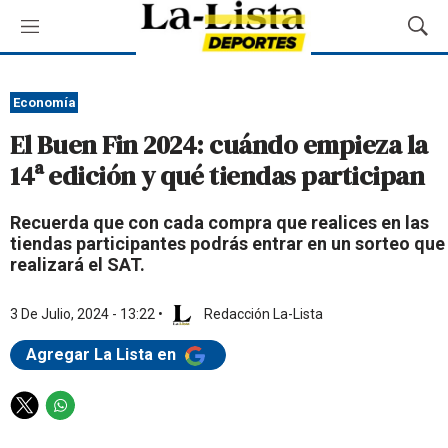
M
M
e
o
n
s
ú
t
Economía
r
El Buen Fin 2024: cuándo empieza la
a
r
14ª edición y qué tiendas participan
B
ú
Recuerda que con cada compra que realices en las
s
tiendas participantes podrás entrar en un sorteo que
q
realizará el SAT.
u
e
d
3 De Julio, 2024 - 13:22
•
Redacción La-Lista
a
Agregar La Lista en
T
W
w
h