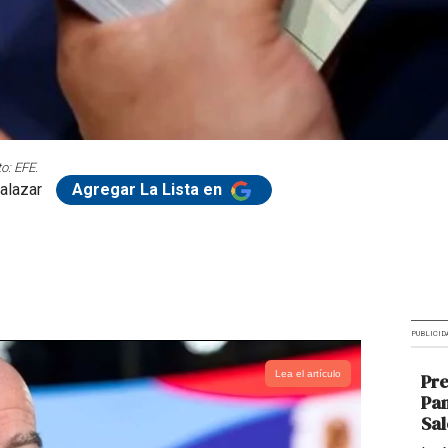
o: EFE.
alazar
Agregar La Lista en
PUBLICID
Lea el artículo
Pr
Pan
Sal