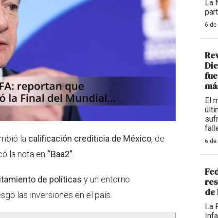
La 
par
6 de
Re
Die
fue
más
El 
últ
sufr
fall
mbió la
calificación crediticia de México
, de
6 de
icó la nota en
“Baa2”
.
Fed
itamiento de políticas
y un entorno
res
de 
esgo las inversiones en el país.
La 
Inf