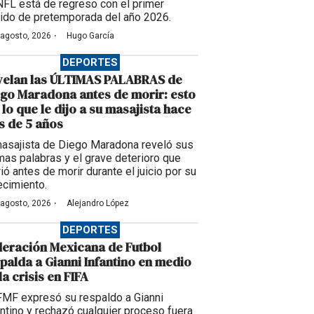
NFL está de regreso con el primer
tido de pretemporada del año 2026.
·
 agosto, 2026
Hugo García
DEPORTES
velan las ÚLTIMAS PALABRAS de
go Maradona antes de morir: esto
 lo que le dijo a su masajista hace
 de 5 años
masajista de Diego Maradona reveló sus
imas palabras y el grave deterioro que
ió antes de morir durante el juicio por su
ecimiento.
·
 agosto, 2026
Alejandro López
DEPORTES
eración Mexicana de Futbol
palda a Gianni Infantino en medio
la crisis en FIFA
FMF expresó su respaldo a Gianni
antino y rechazó cualquier proceso fuera