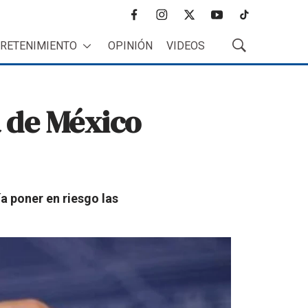
f
i
t
y
t
a
n
w
o
i
RETENIMIENTO
OPINIÓN
VIDEOS
c
s
i
u
k
M
e
t
t
t
t
o
b
a
t
u
o
s
o
g
e
b
k
t
a de México
o
r
r
e
r
k
a
a
m
r
B
ú
s
q
ía poner en riesgo las
u
e
d
a