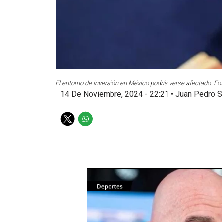
El entorno de inversión en México podría verse afectado. Fot
14 De Noviembre, 2024 - 22:21
•
Juan Pedro S
T
W
w
h
i
a
t
t
t
s
e
a
r
p
p