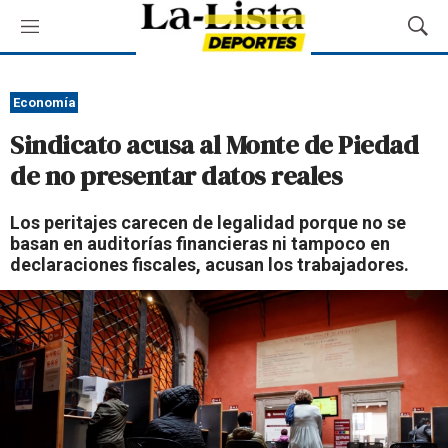
M
M
e
o
n
s
ú
t
Economía
r
Sindicato acusa al Monte de Piedad
a
r
de no presentar datos reales
B
ú
Los peritajes carecen de legalidad porque no se
s
basan en auditorías financieras ni tampoco en
q
declaraciones fiscales, acusan los trabajadores.
u
e
d
a