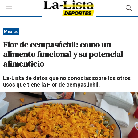
M
M
e
o
n
s
ú
t
México
r
Flor de cempasúchil: como un
a
r
alimento funcional y su potencial
B
alimenticio
ú
s
q
La-Lista de datos que no conocías sobre los otros
u
usos que tiene la Flor de cempasúchil.
e
d
a