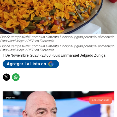
Flor de cempasúchil: como un alimento funcional y gran potencial alimenticio.
Foto: José Mejía / DEIS en Fitotecnia
Flor de cempasúchil: como un alimento funcional y gran potencial alimenticio.
Foto: José Mejía / DEIS en Fitotecnia
1 De Noviembre, 2023 - 23:00
•
Luis Emmanuel Delgado Zuñiga
Agregar La Lista en
T
W
w
h
i
a
t
t
t
s
Lea el artículo
e
a
r
p