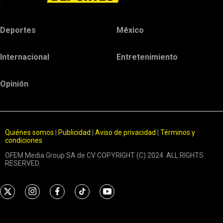
Deportes
México
Internacional
Entretenimiento
Opinión
Quiénes somos
|
Publicidad
|
Aviso de privacidad
|
Términos y
condiciones
OFEM Media Group SA de CV COPYRIGHT (C) 2024. ALL RIGHTS
RESERVED.
t
i
f
t
y
w
n
a
i
o
i
s
c
k
u