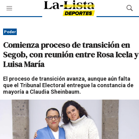
M
M
e
o
n
s
ú
t
Poder
r
Comienza proceso de transición en
a
r
Segob, con reunión entre Rosa Icela y
B
Luisa María
ú
s
q
El proceso de transición avanza, aunque aún falta
u
que el Tribunal Electoral entregue la constancia de
e
mayoría a Claudia Sheinbaum.
d
a