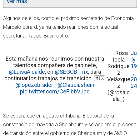
Ver más
Algunos de ellos, como el próximo secretario de Economía,
Marcelo Ebrard, ya ha tenido reuniones con la actual
secretaria, Raquel Buenrostro.
— Rosa
Ju
Esta mañana nos reunimos con nuestra
Icela
ly
talentosa compañera de gabinete,
Rodrígue
19
@LuisaAlcalde
, en
@SEGOB_mx
, para
z
,
continuar los trabajos de transición. 🇲🇽
Velázque
20
@lopezobrador_
@Claudiashein
z
24
pic.twitter.com/CeFIbbVJcd
(@rosaic
ela_)
Se espera que en agosto el Tribunal Electoral dé la
constancia de mayoría a Sheinbaum y se acelere el proceso
de transición entre el gobierno de Sheinbaum y de AMLO.